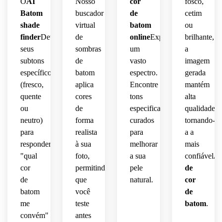
O
AI
Nosso
cor
fosco,
Batom
buscador
de
cetim
shade
virtual
batom
ou
finder
Detecta
de
online
Explora
brilhante,
seus
sombras
um
a
subtons
de
vasto
imagem
específicos
batom
espectro.
gerada
(fresco,
aplica
Encontre
mantém
quente
cores
tons
alta
ou
de
especificamente
qualidade,
neutro)
forma
curados
tornando-
para
realista
para
a a
responder
à sua
melhorar
mais
"qual
foto,
a sua
confiável
An
cor
permitindo
pele
de
de
que
natural.
cor
batom
você
de
me
teste
batom
.
convém"
antes