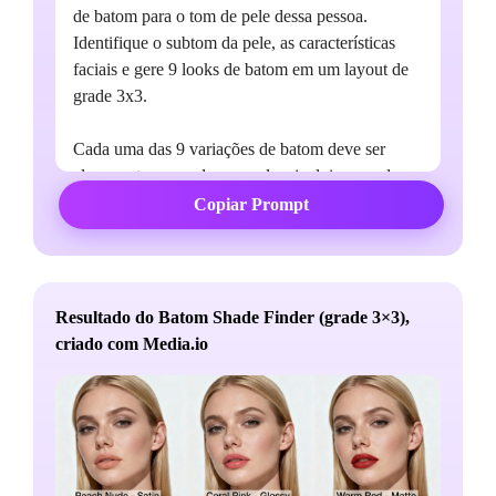
de batom para o tom de pele dessa pessoa.
Identifique o subtom da pele, as características
faciais e gere 9 looks de batom em um layout de
grade 3x3.
Cada uma das 9 variações de batom deve ser
claramente separada na grade e incluir a cor do
batom e o nome do acabamento escrito abaixo de
Copiar Prompt
cada uma.
Mantenha todas as características faciais, textura
da pele e fundo inalterados em cada variante.
Resultado do Batom Shade Finder (grade 3×3),
Apenas lábios modificados com aplicação de
criado com Media.io
batom realista.