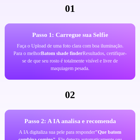
01
Passo 1: Carregue sua Selfie
Faça o Upload de uma foto clara com boa iluminação.
Para o melhor
Batom shade finder
Resultados, certifique-
se de que seu rosto é totalmente visível e livre de
maquiagem pesada.
02
Passo 2: A IA analisa e recomenda
A IA digitaliza sua pele para responder
"Que batom
combina comigo"
. Ele detecta automaticamente seu