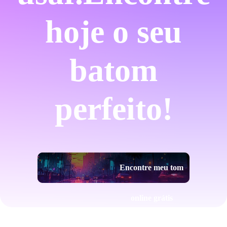
hoje o seu
batom
perfeito!
Encontre meu tom
online grátis