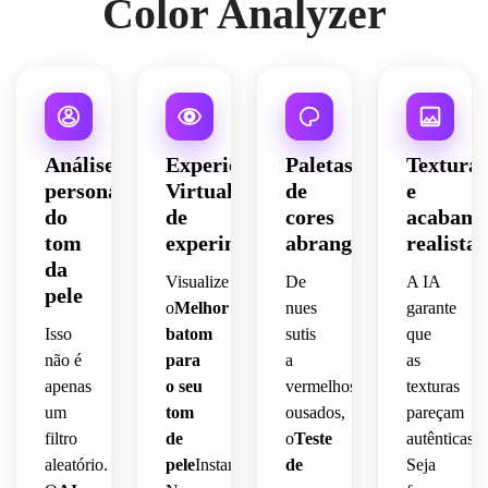
Color Analyzer
Análise
Experiência
Paletas
Textura
personalizada
Virtual
de
e
do
de
cores
acabame
tom
experimentação
abrangentes
realistas
da
Visualize
De
A IA
pele
o
Melhor
nues
garante
Isso
batom
sutis
que
não é
para
a
as
apenas
o seu
vermelhos
texturas
um
tom
ousados,
pareçam
filtro
de
o
Teste
autênticas.
aleatório.
pele
Instantaneamente.
de
Seja