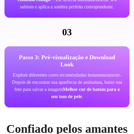
subtom e aplica a sombra perfeita correspondente.
03
Passo 3: Pré-visualização e Download
Look
Explore diferentes cores recomendadas instantaneamente.
Depois de encontrar sua aparência de assinatura, baixe sua
foto para salvar a imagem
Melhor cor de batom para o
seu tom de pele
.
Confiado pelos amantes