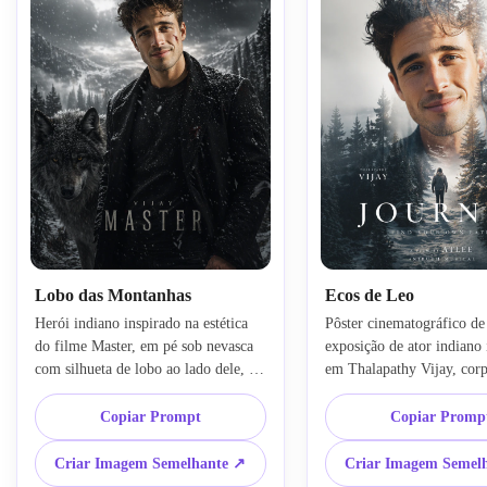
Lobo das Montanhas
Ecos de Leo
Herói indiano inspirado na estética 
Pôster cinematográfico de 
do filme Master, em pé sob nevasca 
exposição de ator indiano 
com silhueta de lobo ao lado dele, 
em Thalapathy Vijay, corp
fundo de floresta cinematográfica, 
mesclado com pinheiros ne
expressão emocional, texturas ultra-
silhueta caminhando, névo
Copiar Prompt
Copiar Promp
realistas, nuvens dramáticas, 
suave, atmosfera emociona
composição de pôster de filme, 
inverno, fotografia realista
Criar Imagem Semelhante ↗
Criar Imagem Semel
preservar estrutura facial e corporal 
tipográfico de filme elegan