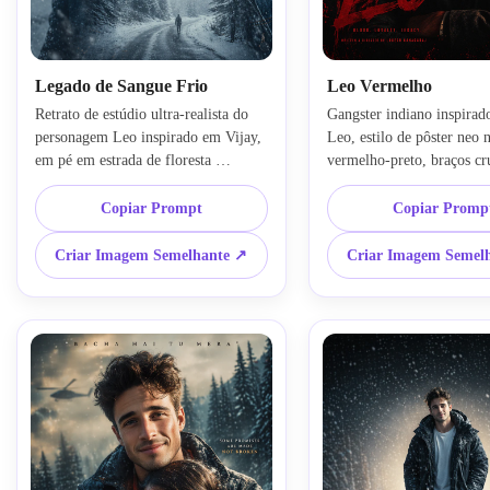
Legado de Sangue Frio
Leo Vermelho
Retrato de estúdio ultra-realista do 
Gangster indiano inspirado
personagem Leo inspirado em Vijay, 
Leo, estilo de pôster neo n
em pé em estrada de floresta 
vermelho-preto, braços cru
congelada, nevasca, humor 
textura áspera, sombras du
melancólico, névoa cinematográfica 
vermelho brilhante, espaço
Copiar Prompt
Copiar Promp
suave, efeito de dupla exposição em 
tipográfico cinematográfic
camadas, brancos suaves e azuis 
expressão poderosa, estilo 
Criar Imagem Semelhante ↗
Criar Imagem Semel
gelados, expressão facial intensa, 
romance gráfico, arte de p
estilo de fotografia premiada, 
detalhada, preservar identi
preservar detalhes da imagem de 
da imagem de origem, tra
origem, img2img cinematográfico
img2img dramática