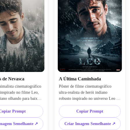
 de Nevasca
A Última Caminhada
imalista cinematográfico 
Pôster de filme cinematográfico 
inspirado no filme Leo, 
ultra-realista de herói indiano 
ano olhando para baixo, 
robusto inspirado no universo Leo e 
o nevada branca 
Master Vijay, cidade abandonada 
 em floresta de pinheiros, 
nevada, silhueta solitária caminhando 
Copiar Prompt
Copiar Prompt
, texturas de tecido 
por nevasca, luz de fundo dramática, 
paleta monocromática 
gradação azul-acinzentada fria, rosto 
Imagem Semelhante ↗
Criar Imagem Semelhante ↗
er de narrativa emocional, 
emocional intenso, realismo de alto 