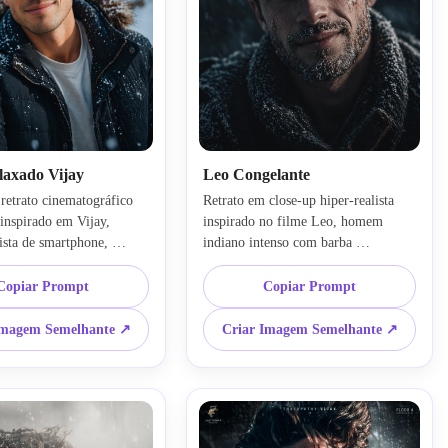
axado Vijay
Leo Congelante
retrato cinematográfico 
Retrato em close-up hiper-realista 
inspirado em Vijay, 
inspirado no filme Leo, homem 
ista de smartphone, 
indiano intenso com barba 
vemente na nevasca, 
congelada, sobrancelhas cobertas de 
oresta nevada, gradação 
neve, atmosfera de névoa fria, 
Copiar Prompt
Copiar Prompt
ica fria, textura facial 
iluminação lateral dramática, paleta 
queta de inverno casual, 
de cores cinematográfica, olhos 
Imagem Semelhante ↗
Criar Imagem Semelhante ↗
ultra-detalhada, preservar 
ultra-detalhados, estética de 
original da imagem de 
sobrevivência no inverno, preservar 
tilo imagem-para-imagem
identidade facial da imagem de 
origem, img2img realista