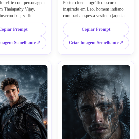
ilo selfie com personagem 
Pôster cinematográfico escuro 
m Thalapathy Vijay, 
inspirado em Leo, homem indiano 
inverno fria, selfie 
com barba espessa vestindo jaqueta 
fica realista de iPhone, 
branca de inverno, floresta de 
eve na barba e cabelo, 
pinheiros nevados mesclada ao 
Copiar Prompt
Copiar Prompt
sombria, textura de pele 
corpo, silhueta de viajante solitário, 
pose natural, DOF raso, 
nuvens de tempestade, luz de 
Imagem Semelhante ↗
Criar Imagem Semelhante ↗
 fundo atmosférico, 
contorno dramática, realismo 
sta, vibração do filme Leo, 
sombrio, composição de pôster de 
entidade facial original, 
filme com alto detalhe, 8k HDR, 
torrealista
preservar proporções faciais 
originais, estilo de pôster imagem-
para-imagem