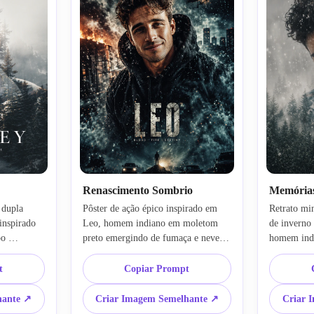
Renascimento Sombrio
Memórias
dupla 
Pôster de ação épico inspirado em 
Retrato min
inspirado 
Leo, homem indiano em moletom 
de inverno 
o 
preto emergindo de fumaça e neve, 
homem indi
vados e 
fundo cinematográfico brilhante, 
sobreposiçã
a branca 
realismo fantástico, barba ultra-
dissolvendo
t
Copiar Prompt
l de 
detalhada, iluminação dramática, 
névoa suave
, layout 
vibração de thriller sombrio, arte 
realistas, 
hante ↗
Criar Imagem Semelhante ↗
Criar 
te, 
conceitual 8k, preservar 
suave, pôst