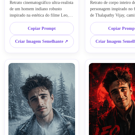
Retrato cinematográfico ultra-realista 
Retrato de corpo inteiro do
de um homem indiano robusto 
personagem inspirado no f
inspirado na estética do filme Leo, 
de Thalapathy Vijay, cami
em pé em uma floresta nevada, 
sozinho em forte nevasca, 
composição de dupla exposição 
inverno longo, gradação de
Copiar Prompt
Copiar Promp
dentro da jaqueta mostrando silhueta 
cinematográfica, respiraçã
solitária caminhando por pinheiros 
congelada, fundo de florest
Criar Imagem Semelhante ↗
Criar Imagem Semel
enevoados, olhos intensos, cabelo 
de filme ultra-realista, atm
bagunçado, atmosfera fria de 
sombria, partículas de neve
inverno, névoa volumétrica, tons 
iluminação de alto contrast
azul-acinzentados suaves, 
faciais nítidos, estilo IMA
profundidade de campo rasa, 
de pele realista, preservar 
iluminação dramática, design de 
identidade original, gera
pôster, texto "MANTENHA A 
para-imagem
CALMA E EVITE A BATALHA", 
obra-prima, 8k, fotorrealista, 
preservar estrutura facial da imagem 
de origem, estilo img2img