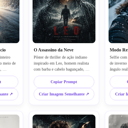
cio
O Assassino da Neve
Modo Rel
teiro 
Pôster de thriller de ação indiano 
Selfie com 
o meio de 
inspirado em Leo, homem realista 
de inverno 
 
com barba e cabelo bagunçado, 
ângulo real
fundo de tempestade de neve, 
sorrindo le
 inverno 
floresta escura, silhueta misteriosa 
fundo de fl
t
Copiar Prompt
nte 
dentro da área do peito, arte de dupla 
cinematográf
filme ultra-
exposição, realismo cinematográfico, 
realista, ja
hante ↗
Criar Imagem Semelhante ↗
Criar 
s, 
detalhe de alta textura, preservar 
fotografia 
rsonagem 
rosto e penteado de origem, img2img 
identidade 
er 
ultra-detalhado
origem, es