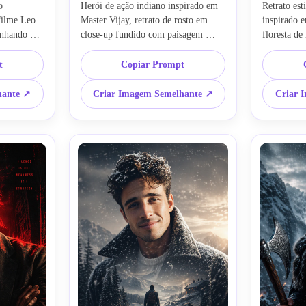
 
Herói de ação indiano inspirado em 
Retrato est
ilme Leo 
Master Vijay, retrato de rosto em 
inspirado e
nhando 
close-up fundido com paisagem 
floresta de 
casaco de 
nevada usando dupla exposição, 
cinematográ
 cor azul 
homem solitário caminhando na neve 
flocos de n
t
Copiar Prompt
o 
dentro da silhueta, layout de pôster 
iluminação 
a, pôster 
cinematográfico, expressão 
detalhada, 
hante ↗
Criar Imagem Semelhante ↗
Criar 
osfera 
emocional, paleta de inverno branca, 
desfoque de
, 
névoa suave, fotografia hiper-
ultra-reali
e, detalhes 
realista, estética de promoção de 
preservar id
X, textura 
filme, preservar rosto da imagem de 
img2img fo
pose e 
entrada, img2img ultra-detalhado
ção imagem-