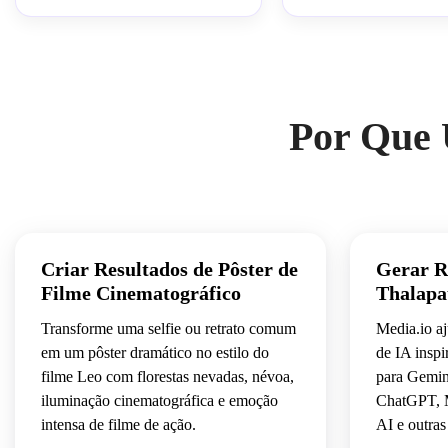
enviada, imagem-para-imagem 
preservar identidade facial
fotorrealista
origem, img2img ultra-rea
Por Que 
Criar Resultados de Pôster de
Gerar R
Filme Cinematográfico
Thalapa
Transforme uma selfie ou retrato comum
Media.io aj
em um pôster dramático no estilo do
de IA insp
filme Leo com florestas nevadas, névoa,
para Gemin
iluminação cinematográfica e emoção
ChatGPT, M
intensa de filme de ação.
AI e outras