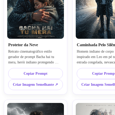
Protetor da Neve
Caminhada Pelo Silên
Retrato cinematográfico estilo 
Homem indiano de corpo in
gerador de prompt Bacha hai tu 
inspirado em Leo em pé n
mera, herói indiano protegendo 
estrada congelada, nevasca,
silhueta de criança em floresta 
composição simétrica 
nevada, narrativa emocional, névoa 
cinematográfica, casaco de
Copiar Prompt
Copiar Promp
dramática de inverno, iluminação 
grande, luz de fundo brilha
realista, layout tipográfico de pôster 
através da névoa, still de 
Criar Imagem Semelhante ↗
Criar Imagem Semel
de filme, 8k ultra-realista, preservar 
realista, tons azuis sombrio
identidade facial da imagem enviada, 
preservar aparência do pe
img2img cinematográfico
de origem, estética de pôst
imagem-para-imagem