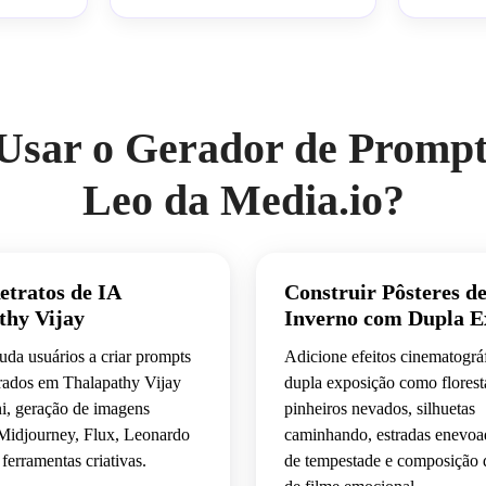
 de 
características do personagem de 
preservar p
lista
origem, geração cinematográfica 
img2img ult
imagem-para-imagem
Usar o Gerador de Prompt
Leo da Media.io?
etratos de IA
Construir Pôsteres d
thy Vijay
Inverno com Dupla E
uda usuários a criar prompts
Adicione efeitos cinematográ
irados em Thalapathy Vijay
dupla exposição como florest
i, geração de imagens
pinheiros nevados, silhuetas
idjourney, Flux, Leonardo
caminhando, estradas enevoa
 ferramentas criativas.
de tempestade e composição 