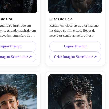
 de Leo
Olhos de Gelo
guerreiro inspirado em 
Retrato em close-up de ator indiano 
ay, segurando machado em 
inspirado no filme Leo, flocos de 
nevadas, atmosfera de 
neve derretendo na pele, olhos 
cinematográfica, barba 
intensos de raiva, reflexo de floresta 
spiração de fumaça fria 
dentro do rosto usando dupla 
Copiar Prompt
Copiar Prompt
oupa de couro com alto 
exposição, sombras cinematográficas, 
adação azul-acinzentada, 
realismo ultra HD, névoa 
Imagem Semelhante ↗
Criar Imagem Semelhante ↗
ilme de ação épico, ultra-
atmosférica, tema de sobrevivência 
eservar identidade da 
no inverno, preservar estrutura facial 
origem, renderização 
original, estilo imagem-para-imagem 
nematográfica
realista