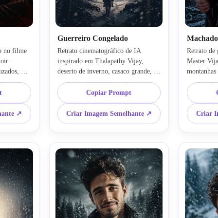
Guerreiro Congelado
Machado
 no filme 
Retrato cinematográfico de IA 
Retrato de 
oir 
inspirado em Thalapathy Vijay, 
Master Vij
zados, 
deserto de inverno, casaco grande, 
montanhas 
ras, fundo 
cabelo coberto de neve, viajante 
tempestade 
 
solitário refletido dentro da silhueta 
robusta, re
t
Copiar Prompt
o, 
do corpo, composição de narrativa 
realista, r
de 
emocional, fotorrealista, iluminação 
detalhe, gr
hante ↗
Criar Imagem Semelhante ↗
Criar 
ôster ultra-
dramática de filme, estilo de pôster 
pôster de f
dade facial 
Netflix, preservar rosto e pose da 
realista, pr
nsformação 
imagem de origem, imagem-para-
imagem de 
imagem ultra-realista
img2img ci