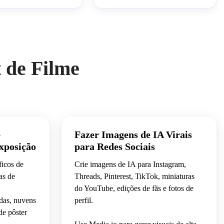
ose e rosto original, 
detalhe, design de pôster premiado, 
ra-realista
preservar identidade enviada, estilo 
de transformação imagem-para-
imagem
 de Filme
e
Fazer Imagens de IA Virais
xposição
para Redes Sociais
ficos de
Crie imagens de IA para Instagram,
as de
Threads, Pinterest, TikTok, miniaturas
do YouTube, edições de fãs e fotos de
das, nuvens
perfil.
de pôster