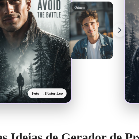
Origem
Foto → Pôster Leo
s Ideias de Gerador de P