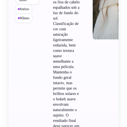
os fios de cabelo
espalhados sob a
#etéreo
luz de fundo do
#filmes
sol.
Classificação de
cor com
saturação
ligeiramente
reduzida, bem
como textura
suave
semelhante a
uma película.
Mantenha o
fundo geral
intacto, mas
permite que os
brilhos solares e
o bokeh suave
envolvam
naturalmente o
sujeito. O
resultado final
deve parecer um