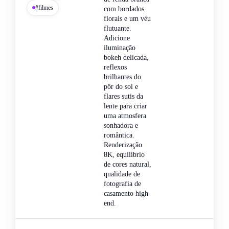
#filmes
com bordados
florais e um véu
flutuante.
Adicione
iluminação
bokeh delicada,
reflexos
brilhantes do
pôr do sol e
flares sutis da
lente para criar
uma atmosfera
sonhadora e
romântica.
Renderização
8K, equilíbrio
de cores natural,
qualidade de
fotografia de
casamento high-
end.