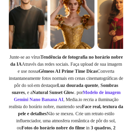
Junte-se ao vírus
Tendência de fotografia no horário nobre
da IA
Através das redes sociais. Faça upload de sua imagem
e use nossa
Gêmeos AI Prime Time Dicas
Converta
instantaneamente fotos normais em cenas cinematográficas de
pôr do sol-em destaque
Luz dourada quente
,
Sombras
suaves
, e a
Natural Sunset Glow
. por
Modelo de imagem
Gemini Nano Banana AI
, Media.io recria a iluminação
realista do horário nobre, mantendo seu
Face real, textura da
pele e detalhes
Não se mexeu. Crie um retrato estilo
influenciador, uma atmosfera romântica de pôr do sol,
ou
Fotos do horário nobre do filme
in
3 quadros
,
2