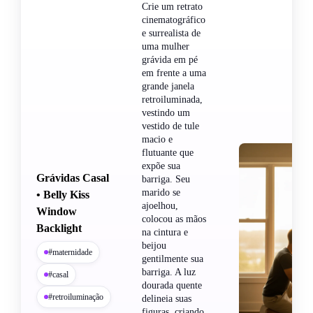
Crie um retrato
cinematográfico
e surrealista de
uma mulher
grávida em pé
em frente a uma
grande janela
retroiluminada,
vestindo um
vestido de tule
macio e
flutuante que
expõe sua
Grávidas Casal
barriga. Seu
marido se
• Belly Kiss
ajoelhou,
Window
colocou as mãos
Backlight
na cintura e
beijou
#maternidade
gentilmente sua
barriga. A luz
#casal
dourada quente
#retroiluminação
delineia suas
figuras, criando