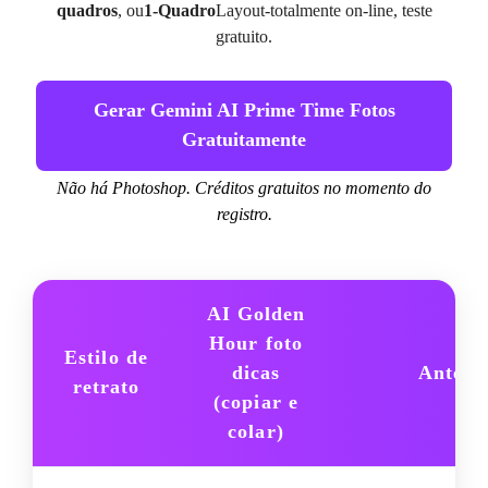
quadros
, ou
1-Quadro
Layout-totalmente on-line, teste
gratuito.
Gerar Gemini AI Prime Time Fotos
Gratuitamente
Não há Photoshop. Créditos gratuitos no momento do
registro.
AI Golden
Hour foto
Estilo de
dicas
Antevi
retrato
(copiar e
colar)