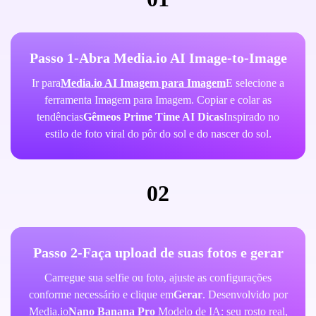
Passo 1-Abra Media.io AI Image-to-Image
Ir para
Media.io AI Imagem para Imagem
E selecione a
ferramenta Imagem para Imagem. Copiar e colar as
tendências
Gêmeos Prime Time AI Dicas
Inspirado no
estilo de foto viral do pôr do sol e do nascer do sol.
02
Passo 2-Faça upload de suas fotos e gerar
Carregue sua selfie ou foto, ajuste as configurações
conforme necessário e clique em
Gerar
. Desenvolvido por
Media.io
Nano Banana Pro
Modelo de IA: seu rosto real,