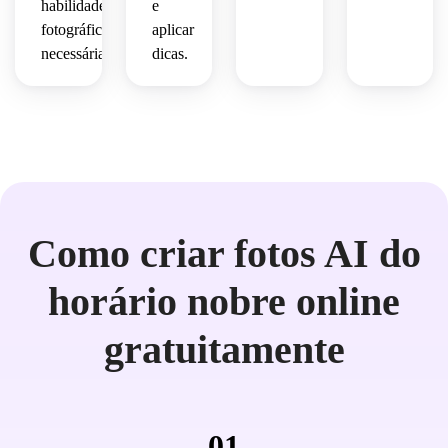
habilidades
e
fotográficas
aplicar
necessárias.
dicas.
Como criar fotos AI do
horário nobre online
gratuitamente
01