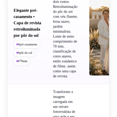
dois rostos.
Retroiluminação
Elegante pré-
do pôr do sol
casamento •
com véu fluente,
brisa suave,
Capa de revista
jardim
retroiluminada
minimalista.
por pôr do sol
Lente de meio
comprimento de
#pré-casamento
70 mm,
classificação de
#pôr do sol
cores suaves,
#70mm
estilo romântico
de filme, assim
como uma capa
de revista.
Transforme a
imagem
carregada em
um retrato
fotorrealista de
uma mãe e seu