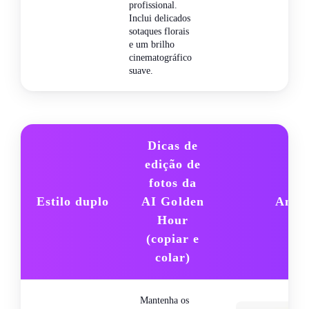
profissional.
Inclui delicados
sotaques florais
e um brilho
cinematográfico
suave.
Dicas de
edição de
fotos da
Estilo duplo
AI Golden
Antev
Hour
(copiar e
colar)
Mantenha os