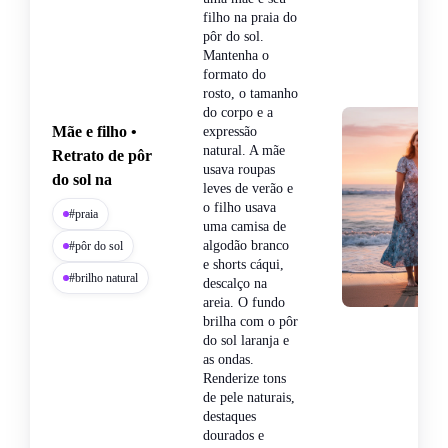
filho na praia do
pôr do sol.
Mantenha o
formato do
rosto, o tamanho
do corpo e a
Mãe e filho •
expressão
natural. A mãe
Retrato de pôr
usava roupas
do sol na
leves de verão e
o filho usava
#praia
uma camisa de
algodão branco
#pôr do sol
e shorts cáqui,
#brilho natural
descalço na
areia. O fundo
brilha com o pôr
do sol laranja e
as ondas.
Renderize tons
de pele naturais,
destaques
dourados e