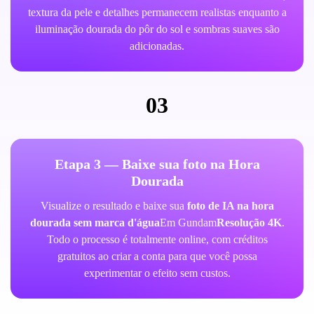
textura da pele e detalhes permanecem realistas enquanto a
iluminação dourada do pôr do sol e sombras suaves são
adicionadas.
03
Etapa 3 — Baixe sua foto na Hora
Dourada
Visualize o resultado e baixe sua
foto de IA na hora
dourada sem marca d'água
Em Gundam
Resolução 4K
.
Todo o processo é totalmente online, com créditos
gratuitos ao criar a conta para que você possa
experimentar o efeito sem custos.