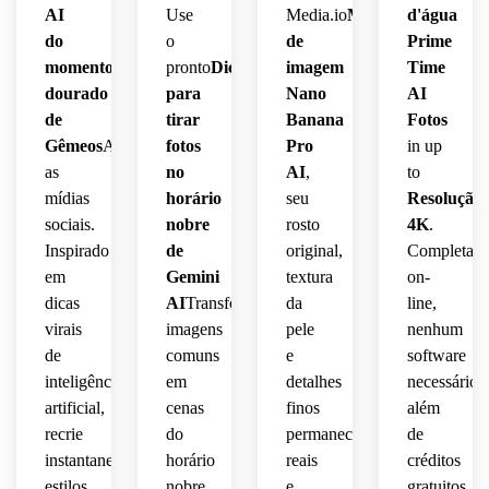
AI
Use
Media.io
Modelo
d'água
do
o
de
Prime
momento
pronto
Dicas
imagem
Time
dourado
para
Nano
AI
de
tirar
Banana
Fotos
Gêmeos
Assumir
fotos
Pro
in up
as
no
AI
,
to
mídias
horário
seu
Resolução
sociais.
nobre
rosto
4K
.
Inspirado
de
original,
Completam
em
Gemini
textura
on-
dicas
AI
Transforme
da
line,
virais
imagens
pele
nenhum
de
comuns
e
software
inteligência
em
detalhes
necessário,
artificial,
cenas
finos
além
recrie
do
permanecem
de
instantaneamente
horário
reais
créditos
estilos
nobre
e
gratuitos