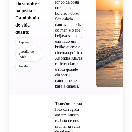
longo da costa
Hora nobre
durante o
na praia •
horário nobre.
Caminhada
Seu cabelo
de vida
dançava na brisa
do mar, e o sol
quente
beijava sua pele,
emitindo um
#praia
brilho quente e
#estilo de
cinematográfico.
vida
As ondas suaves
refletem laranja
#calor
e rosa quando
ela sorriu
naturalmente
para a câmera.
Transforme esta
foto carregada
em um retrato
realista de uma
mulher grávida
de pé em um