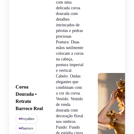
com uma
delicada coroa
dourada com
detalhes
intrincados de
pérolas e pedras
preciosas.
Postura: Duas
mãos sutilmente
colocam a coroa
na cabeça,
postura imperial
e vertical.
Cabelo: Ondas
elegantes que
Coroa
combinam com
a cor da coroa.
Dourada •
Vestido: Vestido
Retrato
de renda
Barroco Real
dourada com
decoração floral
#royalties
nos ombros.
Fundo: Fundo
#barroco
de estúdio cinza