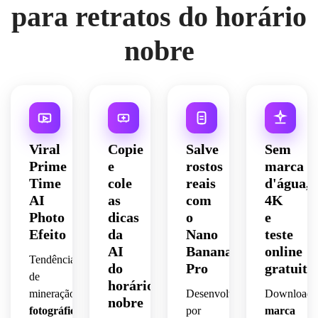
para retratos do horário
nobre
Viral
Copie
Salve
Sem
Prime
e
rostos
marca
Time
cole
reais
d'água,
AI
as
com
4K
Photo
dicas
o
e
Efeito
da
Nano
teste
AI
Banana
online
Tendências
do
Pro
gratuito
de
horário
mineração
Efeito
Desenvolvido
Download
nobre
fotográfico
por
marca