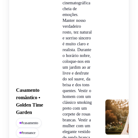
cinematográfica
cheia de
emoções.
Manter nosso
verdadeiro
rosto, tez natural
e sorriso sincero
é muito claro e
realista. Durante
o horário nobre,
coloque-nos em
um jardim ao ar
livre e desfrute
do sol suave, da
brisa e dos tons
Casamento
quentes. Vestir o
homem com um
romântico •
clássico smoking
Golden Time
preto com um
Garden
corpete de rosas
brancas. Vestir a
#casamento
mulher com um
elegante vestido
#romance
de renda branca