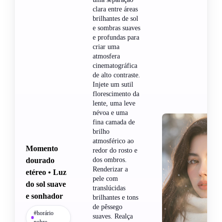
clara entre áreas
brilhantes de sol
e sombras suaves
e profundas para
criar uma
atmosfera
cinematográfica
de alto contraste.
Injete um sutil
florescimento da
lente, uma leve
névoa e uma
fina camada de
brilho
atmosférico ao
Momento
redor do rosto e
dourado
dos ombros.
Renderizar a
etéreo • Luz
pele com
do sol suave
translúcidas
e sonhador
brilhantes e tons
de pêssego
#horário
suaves. Realça
nobre