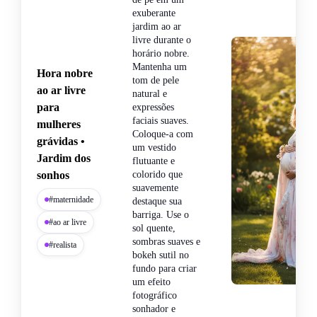
exuberante
jardim ao ar
livre durante o
horário nobre.
Mantenha um
Hora nobre
tom de pele
ao ar livre
natural e
para
expressões
faciais suaves.
mulheres
Coloque-a com
grávidas •
um vestido
Jardim dos
flutuante e
sonhos
colorido que
suavemente
#maternidade
destaque sua
barriga. Use o
#ao ar livre
sol quente,
sombras suaves e
#realista
bokeh sutil no
fundo para criar
um efeito
fotográfico
sonhador e