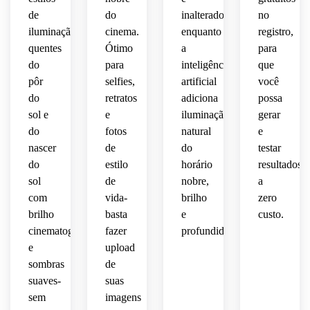
de
do
inalterados,
no
iluminação
cinema.
enquanto
registro,
quentes
Ótimo
a
para
do
para
inteligência
que
pôr
selfies,
artificial
você
do
retratos
adiciona
possa
sol e
e
iluminação
gerar
do
fotos
natural
e
nascer
de
do
testar
do
estilo
horário
resultados
sol
de
nobre,
a
com
vida-
brilho
zero
brilho
basta
e
custo.
cinematográfico
fazer
profundidade.
e
upload
sombras
de
suaves-
suas
sem
imagens