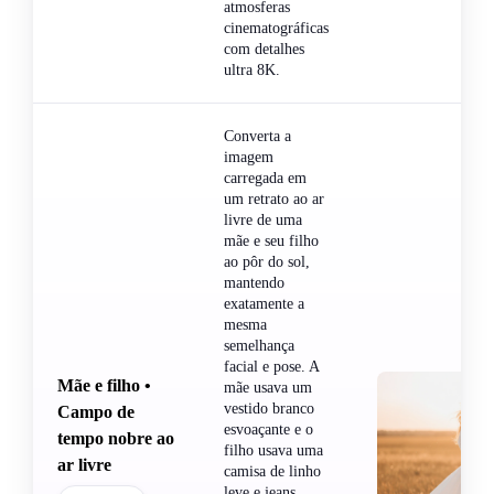
atmosferas
cinematográficas
com detalhes
ultra 8K.
Converta a
imagem
carregada em
um retrato ao ar
livre de uma
mãe e seu filho
ao pôr do sol,
mantendo
exatamente a
mesma
semelhança
facial e pose. A
Mãe e filho •
mãe usava um
vestido branco
Campo de
esvoaçante e o
tempo nobre ao
filho usava uma
ar livre
camisa de linho
leve e jeans.