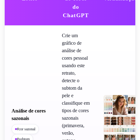
do
ChatGPT
Crie um
gráfico de
análise de
cores pessoal
usando este
retrato,
detecte o
subtom da
pele e
classifique em
tipos de cores
Análise de cores
sazonais
sazonais
(primavera,
#cor sazonal
verão,
#subtom