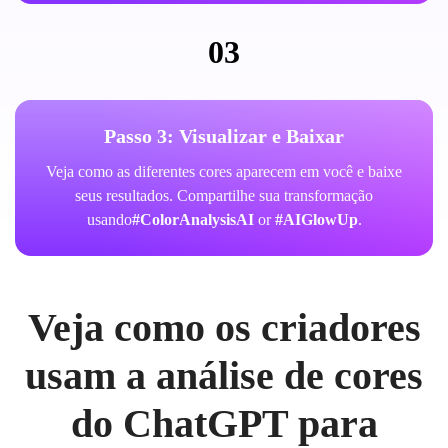
03
Passo 3: Visualizar e Baixar
Veja como as diferentes cores aparecem em você e baixe
seus resultados. Compartilhe sua transformação
usando
#ColorAnalysisAI
or
#AIGlowUp
.
Veja como os criadores
usam a análise de cores
do ChatGPT para