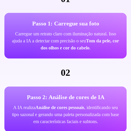
Passo 1: Carregue sua foto
Carregue um retrato claro com iluminação natural. Isso
ajuda a IA a detectar com precisão o seu
Tom da pele, cor
dos olhos e cor do cabelo
.
02
Passo 2: Análise de cores de IA
A IA realiza
Análise de cores pessoais
, identificando seu
tipo sazonal e gerando uma paleta personalizada com base
em características faciais e subtons.