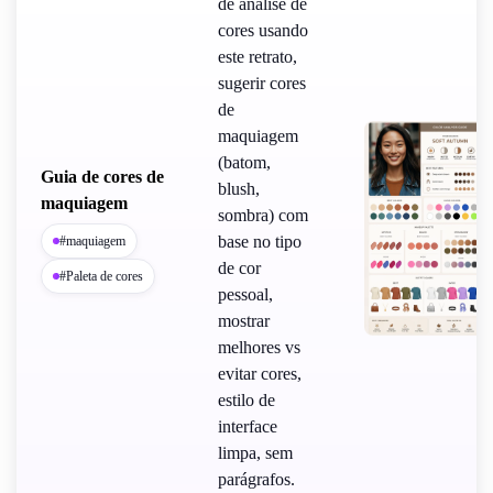
de análise de
cores usando
este retrato,
sugerir cores
de
maquiagem
(batom,
Guia de cores de
blush,
maquiagem
sombra) com
base no tipo
#maquiagem
de cor
#Paleta de cores
pessoal,
mostrar
melhores vs
evitar cores,
estilo de
interface
limpa, sem
parágrafos.