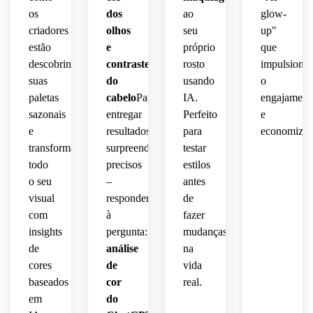
os
dos
ao
glow-
criadores
olhos
seu
up"
estão
e
próprio
que
descobrindo
contraste
rosto
impulsiona
suas
do
usando
o
paletas
cabelo
Para
IA.
engajament
sazonais
entregar
Perfeito
e
e
resultados
para
economiza.
transformando
surpreendentemente
testar
todo
precisos
estilos
o seu
–
antes
visual
respondendo
de
com
à
fazer
insights
pergunta:
"A
mudanças
de
análise
na
cores
de
vida
baseados
cor
real.
em
do