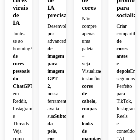
virais
IA
cores
para
de
precisa
socializ
Não
IA
Desenvolvido
compre
Criar
Junte-
por
apenas
compartilhá
se ao
advanced
Modelos
uma
de
booming
Análise
de
paleta
cores
de
imagem
–
antes
cores
para
veja.
e
pessoais
imagem
Visualização
depois
Em
do
GPT
instantânea
Diferentes
segundos.
ChatGPT
Tendência
2
,
cores
Perfeito
em
nossa
de
para
Reddit,
ferramenta
cabelo,
TikTok,
Instagram
avalia
roupas
Instagram
e
sua
Subtom
e
Reels
Threads.
da
looks
e
Veja
pele,
de
conteúdo
como
cor
maquiagem
Aplicado
"AI