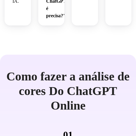
IA.
ChatGPT
é
precisa?"
Como fazer a análise de
cores Do ChatGPT
Online
01