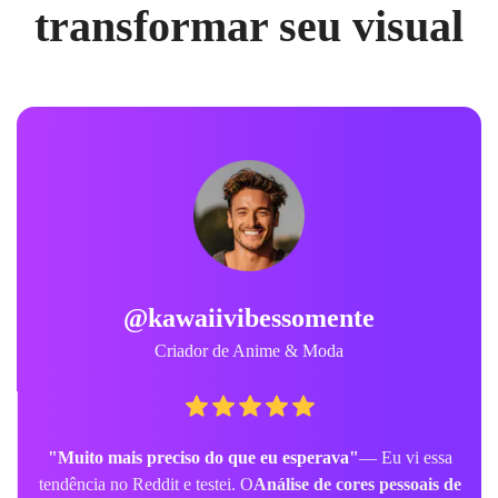
transformar seu visual
@kawaiivibessomente
Criador de Anime & Moda
"Muito mais preciso do que eu esperava"
— Eu vi essa
tendência no Reddit e testei. O
Análise de cores pessoais de