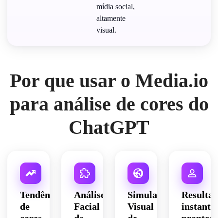
mídia social,
altamente
visual.
Por que usar o Media.io
para análise de cores do
ChatGPT
Tendências
Análise
Simulação
Resultad
de
Facial
Visual
instantâ
cores
de
de
prontos