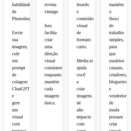
mostarda,
habilidades
revista
boards
mantém
rosto, 
 preto 
um 
retrô. 
de
vintage.
e
o
e 
top 
Use 
Photoshop.
conteúdo
fluxo
creme.
de 
luz 
Isso
visual
de
alças 
âmbar
Envie
facilita
de
trabalho
Inclua
brancas,
sua
criar
formato
simples,
 colar 
baixa,
imagem,
uma
curto.
para
elementos
de 
cole
direção
que
pérolas
visual 
visuais
 e 
de 
um
visual
Media.io
usuários
joias 
foto 
prompt
consistente
ajuda
casuais,
como:
minimalistas.
com 
de
enquanto
você
criadores,
 uma 
 Suas 
flash, 
colagem
mantém
a
blogueiros
jovem
expressões
sombras
ChatGPT
cada
criar
e
 são: 
e
imagem
imagens
vendedores
mulher
mãos 
profundas,
gere
única.
de
de
brincalhonas
 grão 
gritando
 nas 
sutil, 
um
alto
moda
 no 
bochechas,
gradação
visual
impacto
possam
centro,
 de 
com
com
criar
 um 
língua
cores 
texturas
cores
visuais