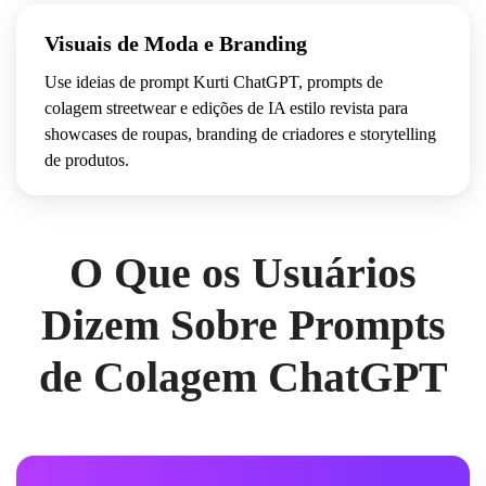
imperfeito
Visuais de Moda e Branding
 e 
Use ideias de prompt Kurti ChatGPT, prompts de
detalhes
 de 
colagem streetwear e edições de IA estilo revista para
pôster
showcases de roupas, branding de criadores e storytelling
de produtos.
vintage
desgastado.
O Que os Usuários
Tema 
e 
Dizem Sobre Prompts
atmosfera:
rebeldia,
de Colagem ChatGPT
inquietação
juvenil,