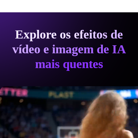
vertical
 4:5, 
layout
Explore os efeitos de
denso,
vídeo e imagem de IA
figura
central
mais quentes
ousada,
múltiplos
blocos
 de 
colagem
separados,
ritmo 