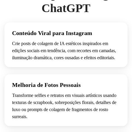
ChatGPT
bordas
 de 
papel 
ásperas,
Conteúdo Viral para Instagram
fibras 
Crie posts de colagem de IA estéticos inspirados em
de 
papel 
edições sociais em tendência, com recortes em camadas,
visíveis,
iluminação dramática, cores ousadas e efeitos editoriais.
 tinta 
mal 
impressa,
 grão 
Melhoria de Fotos Pessoais
de 
impressão,
Transforme selfies e retratos em visuais artísticos usando
texturas de scrapbook, sobreposições florais, detalhes de
texturas
luxo ou prompts de colagem de fragmentos de rosto
surreais.
desgastadas
alinhament