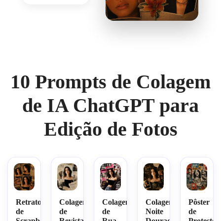
10 Prompts de Colagem
de IA ChatGPT para
Edição de Fotos
Retrato
Colagem
Colagem
Colagem
Pôster
de
de
de
Noite
de
Scrapbook
Revista
Rua
Dourada
Protesto