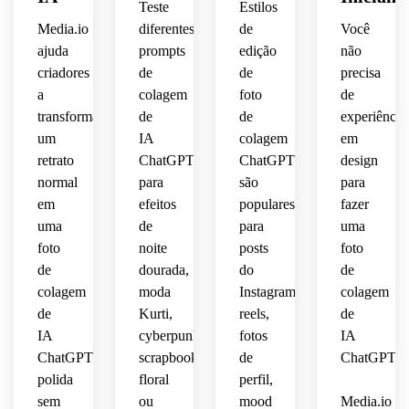
 em 
lábios 
papel 
baixo 
 ultra 
Teste
Estilos
 alto 
recorte
brilhantes
rasgado,
composição
contraste,
detalhado
Media.io
diferentes
de
Você
contraste,
 e 
 fita 
ajuda
prompts
edição
não
ousado
cílios 
adesiva,
surreal,
composição
criadores
de
de
precisa
Fujifilm
 e 
longos
a
colagem
foto
de
 X-
blocos
 e 
adesivos
texturas
artística,
T5 
 de 
transformar
de
de
experiência
dramáticos.
 ultra 
 ultra 
23mm,
alto 
 Ela 
florais
detalhadas,
um
IA
colagem
em
detalhado
contraste
usa 
retrato
ChatGPT
ChatGPT
design
aberração
 de 
uma 
vintage,
brilho
normal
para
são
para
laranja
bandana
em
efeitos
populares
fazer
cromática
pedaços
cinematográfico
uma
de
para
uma
 sutil 
queimado,
branca
 de 
foto
noite
posts
foto
para 
 na 
caderno
autenticida
vermelho
de
dourada,
do
de
cabeça,
envelhecido
colagem
moda
Instagram,
colagem
vibração
suave,
algumas
 e um 
de
Kurti,
reels,
de
 azul 
detalhe
IA
cyberpunk,
fotos
IA
nostálgica
petróleo,
franjas
 de 
ChatGPT
scrapbook,
de
ChatGPT.
cartão
polida
floral
perfil,
divertida
amarelo
cobrindo
 de 
sem
ou
mood
Media.io
 o 
música