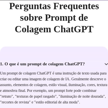
protesto,
Perguntas Frequentes
colagem
sobre Prompt de
editorial,
Colagem ChatGPT
papel 
rasgado,
tipografia
artesanal,
1. O que é um prompt de colagem ChatGPT?
impressão
Um prompt de colagem ChatGPT é uma instrução de texto usada para
vintage,
criar ou editar uma imagem de colagem de IA. Geralmente descreve o
assunto, elementos de colagem, estilo visual, iluminação, cores, textura
textura
e atmosfera final. Por exemplo, um prompt forte pode combinar
 de 
"retrato", "texturas de papel rasgado", "iluminação de noite dourada",
serigrafia,
"recortes de revista" e "estilo editorial de alta moda".