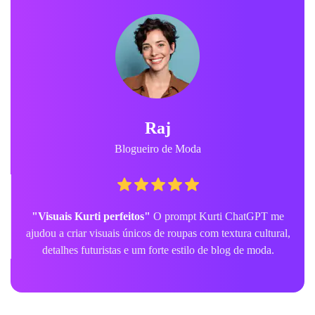
sonho 
vs 
realidade,
 terra 
frágil,
 caos 
mental,
 sem 
regras,
Raj
Blogueiro de Moda
crítica
social,
ansiedade
"Visuais Kurti perfeitos"
O prompt Kurti ChatGPT me
ajudou a criar visuais únicos de roupas com textura cultural,
ambiental.
detalhes futuristas e um forte estilo de blog de moda.
Composiçã
pôster