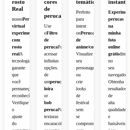
rosto
cores
temáticos
instantâ
Real
de
Perfeito
Experimen
peruca
nosso
Peruca
para
perucas
virtual
Use
intent
na
experimente
o
Filtro
on
Perucas
minha
com
de
de
foto
rosto
peruca
Para
anime/cosplay
.
online
real
A
acessar
Visualize
grátis
diret
tecnologia
infinitas
seu
no
garante
opções.
personagem
seu
que
de
ou
navegador.
você
um
peruca
crie
Obtenha
permaneça
loira
looks
resultados
reconhecível.
or
de
de
Verifique
bob
festival
alta
o
peruca
Para
sem
qualidade
ajuste
texturas
se
e
do
encaracoladas,
comprometer
baixáveis