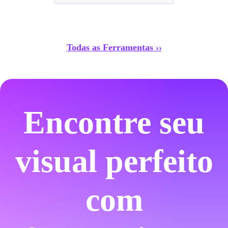
Todas as Ferramentas ››
Encontre seu
visual perfeito
com