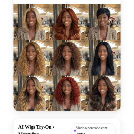
AI Wigs Try-On •
Mude o penteado com
peruca