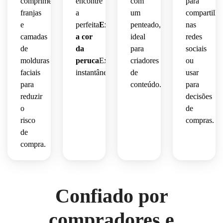
comprimento,
encontre
com
para
franjas
a
um
compartilha
e
perfeita
Experimente
penteado,
nas
camadas
a cor
ideal
redes
de
da
para
sociais
molduras
peruca
Experiência
criadores
ou
faciais
instantânea.
de
usar
para
conteúdo.
para
reduzir
decisões
o
de
risco
compras.
de
compra.
Confiado por
compradores e