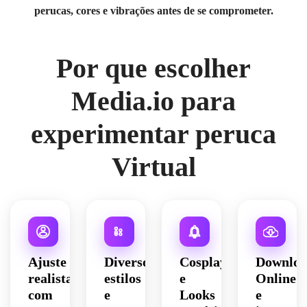
perucas, cores e vibrações antes de se comprometer.
Por que escolher
Media.io para
experimentar peruca
Virtual
Ajuste
Diversos
Cosplay
Downloa
realista
estilos
e
Online
com
e
Looks
e