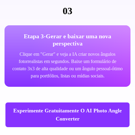
03
Etapa 3-Gerar e baixar uma nova
perspectiva
Clique em "Gerar" e veja a IA criar novos ângulos
fotorrealistas em segundos. Baixe um formulário de
contato 3x3 de alta qualidade ou um ângulo pessoal-ótimo
para portfólios, listas ou mídias sociais.
Experimente Gratuitamente O AI Photo Angle
Converter