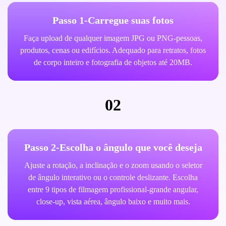
Passo 1-Carregue suas fotos
Faça upload de qualquer imagem JPG ou PNG-pessoas,
produtos, cenas ou edifícios. Adequado para retratos, fotos
de corpo inteiro e fotografia de objetos até 20MB.
02
Passo 2-Escolha o ângulo que você deseja
Ajuste a rotação, a inclinação e o zoom usando o seletor
de ângulo interativo ou o controle deslizante. Escolha
entre 9 tipos de filmagem profissional-grande angular,
close-up, vista aérea, ângulo baixo e muito mais.