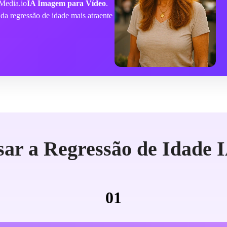
 Media.io
IA Imagem para Vídeo
.
da regressão de idade mais atraente
ar a Regressão de Idade I
01