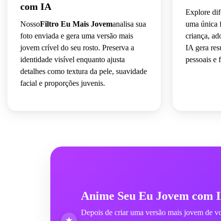
com IA
Explore dif
Nosso
Filtro Eu Mais Jovem
analisa sua
uma única f
foto enviada e gera uma versão mais
criança, ad
jovem crível do seu rosto. Preserva a
IA gera res
identidade visível enquanto ajusta
pessoais e 
detalhes como textura da pele, suavidade
facial e proporções juvenis.
Anime Seu Eu Jovem com 
Depois de criar uma versão mais jovem de 