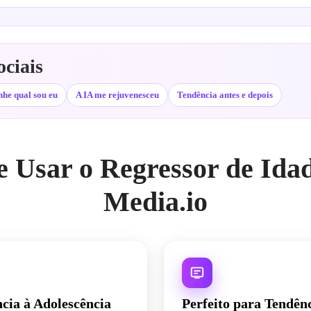
ociais
nhe qual sou eu
A IA me rejuvenesceu
Tendência antes e depois
 Usar o Regressor de Ida
Media.io
cia à Adolescência
Perfeito para Tendênc