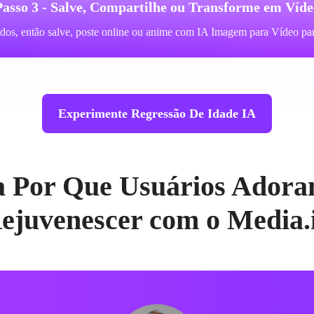
Passo 3 - Salve, Compartilhe ou Transforme em Víde
dos, então salve, poste online ou anime com IA Imagem para Vídeo par
Experimente Regressão De Idade IA
a Por Que Usuários Adora
ejuvenescer com o Media.