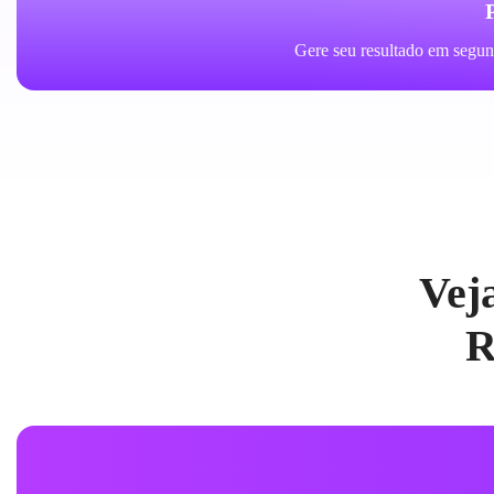
Gere seu resultado em segun
Vej
R