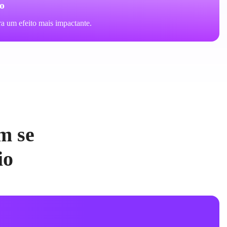
o
a um efeito mais impactante.
m se
io