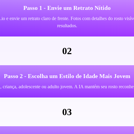
Passo 1 - Envie um Retrato Nítido
io e envie um retrato claro de frente. Fotos com detalhes do rosto vis
resultados.
02
Passo 2 - Escolha um Estilo de Idade Mais Jovem
, criança, adolescente ou adulto jovem. A IA mantém seu rosto reconh
03