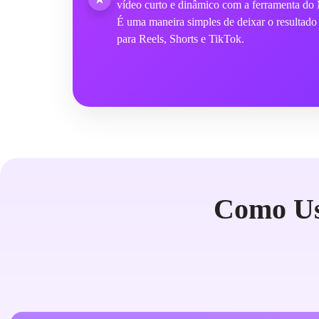
vídeo curto e dinâmico com a ferramenta do
É uma maneira simples de deixar o resultado 
para Reels, Shorts e TikTok.
Como Us