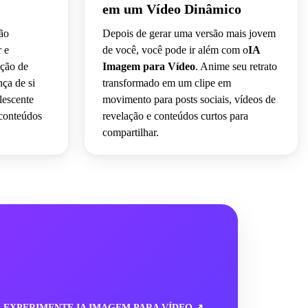
em um Vídeo Dinâmico
são
Depois de gerar uma versão mais jovem
r e
de você, você pode ir além com o
IA
ação de
Imagem para Vídeo
. Anime seu retrato
ça de si
transformado em um clipe em
lescente
movimento para posts sociais, vídeos de
 conteúdos
revelação e conteúdos curtos para
compartilhar.
EXPERIMENTE IA IMAGEM PARA VÍDEO ↗