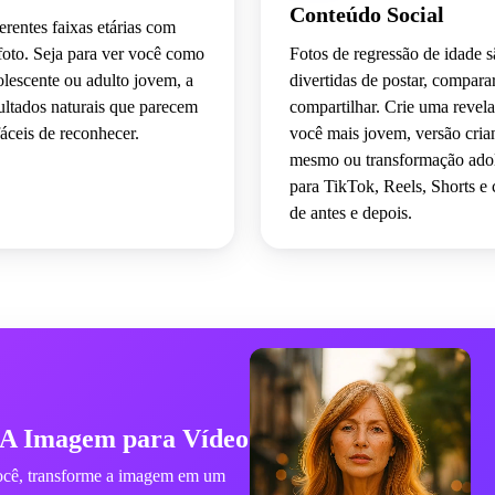
Conteúdo Social
erentes faixas etárias com
oto. Seja para ver você como
Fotos de regressão de idade 
olescente ou adulto jovem, a
divertidas de postar, compara
ultados naturais que parecem
compartilhar. Crie uma revel
fáceis de reconhecer.
você mais jovem, versão crian
mesmo ou transformação ado
para TikTok, Reels, Shorts e
de antes e depois.
IA Imagem para Vídeo
você, transforme a imagem em um