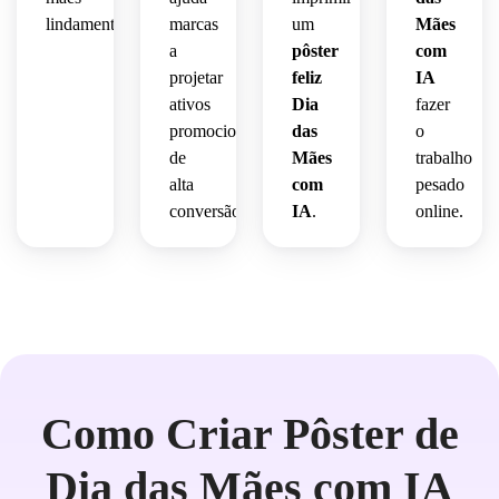
lindamente.
marcas
um
Mães
a
pôster
com
projetar
feliz
IA
ativos
Dia
fazer
promocionais
das
o
de
Mães
trabalho
alta
com
pesado
conversão.
IA
.
online.
Como Criar Pôster de
Dia das Mães com IA