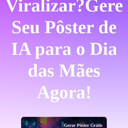
Viralizar?
Gere
Seu Pôster de
IA para o Dia
das Mães
Agora!
Gerar Pôster Grátis