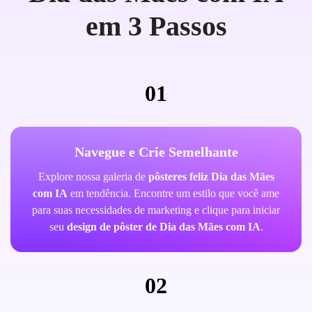
em 3 Passos
01
Navegue e Crie Semelhante
Explore nossa galeria de
pôsteres feliz Dia das Mães
com IA
em tendência. Encontre um estilo que você ame
para suas necessidades de marketing e clique para iniciar
seu
design de pôster de Dia das Mães com IA
.
02