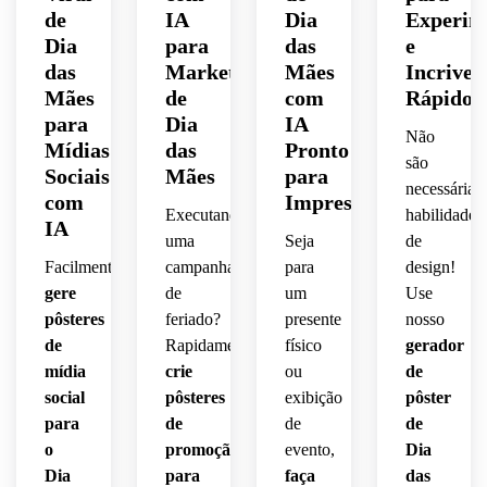
de
IA
Dia
Experim
Dia
para
das
e
das
Marketing
Mães
Incrivel
Mães
de
com
Rápido
para
Dia
IA
Não
Mídias
das
Pronto
são
Sociais
Mães
para
necessárias
com
Impressão
Executando
habilidades
IA
uma
Seja
de
Facilmente
campanha
para
design!
gere
de
um
Use
pôsteres
feriado?
presente
nosso
de
Rapidamente
físico
gerador
mídia
crie
ou
de
social
pôsteres
exibição
pôster
para
de
de
de
o
promoção
evento,
Dia
Dia
para
faça
das