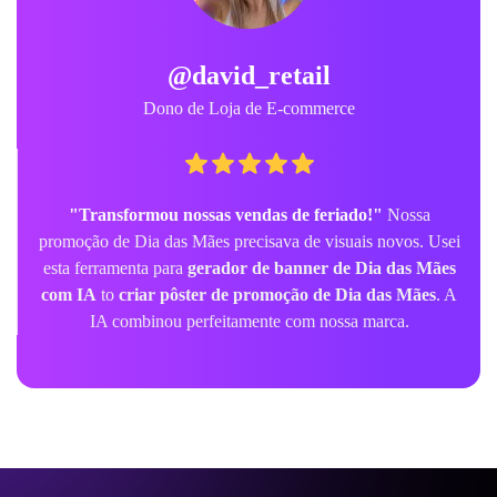
@david_retail
Dono de Loja de E-commerce
"Transformou nossas vendas de feriado!"
Nossa
promoção de Dia das Mães precisava de visuais novos. Usei
esta ferramenta para
gerador de banner de Dia das Mães
com IA
to
criar pôster de promoção de Dia das Mães
. A
IA combinou perfeitamente com nossa marca.