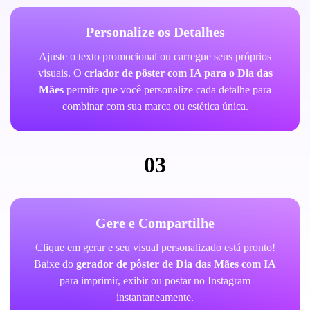
Personalize os Detalhes
Ajuste o texto promocional ou carregue seus próprios
visuais. O
criador de pôster com IA para o Dia das
Mães
permite que você personalize cada detalhe para
combinar com sua marca ou estética única.
03
Gere e Compartilhe
Clique em gerar e seu visual personalizado está pronto!
Baixe do
gerador de pôster de Dia das Mães com IA
para imprimir, exibir ou postar no Instagram
instantaneamente.