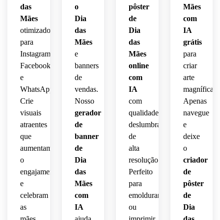
das
o
pôster
Mães
Mães
Dia
de
com
otimizados
das
Dia
IA
para
Mães
das
grátis
Instagram,
e
Mães
para
Facebook
banners
online
criar
e
de
com
arte
WhatsApp.
vendas.
IA
magnífica.
Crie
Nosso
com
Apenas
visuais
gerador
qualidade
navegue
atraentes
de
deslumbrante
e
que
banner
de
deixe
aumentam
de
alta
o
o
Dia
resolução.
criador
engajamento
das
Perfeito
de
e
Mães
para
pôster
celebram
com
emoldurar
de
as
IA
ou
Dia
mães
ajuda
imprimir
das