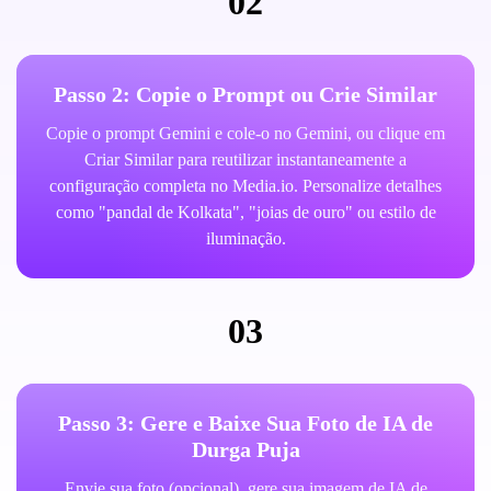
02
Passo 2: Copie o Prompt ou Crie Similar
Copie o prompt Gemini e cole-o no Gemini, ou clique em
Criar Similar para reutilizar instantaneamente a
configuração completa no Media.io. Personalize detalhes
como "pandal de Kolkata", "joias de ouro" ou estilo de
iluminação.
03
Passo 3: Gere e Baixe Sua Foto de IA de
Durga Puja
Envie sua foto (opcional), gere sua imagem de IA de