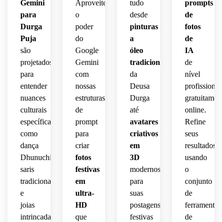
Gemini
Aproveite
tudo
prompts
para
o
desde
de
Durga
poder
pinturas
fotos
Puja
do
a
de
são
Google
óleo
IA
projetados
Gemini
tradicionais
de
para
com
da
nível
entender
nossas
Deusa
profissional
nuances
estruturas
Durga
gratuitamen
culturais
de
até
online.
específicas
prompt
avatares
Refine
como
para
criativos
seus
dança
criar
em
resultados
Dhunuchi,
fotos
3D
usando
saris
festivas
modernos
o
tradicionais
em
para
conjunto
e
ultra-
suas
de
joias
HD
postagens
ferramentas
intrincadas
que
festivas
de