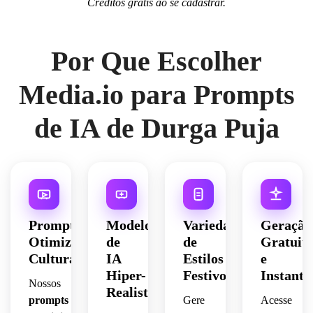
Créditos grátis ao se cadastrar.
Por Que Escolher
Media.io para Prompts
de IA de Durga Puja
Prompts
Modelos
Variedade
Geração
Otimizados
de
de
Gratuit
Culturalmente
IA
Estilos
e
Hiper-
Festivos
Instantâ
Nossos
Realistas
prompts
Gere
Acesse