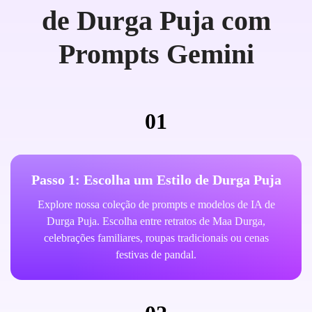
de Durga Puja com
Prompts Gemini
01
Passo 1: Escolha um Estilo de Durga Puja
Explore nossa coleção de prompts e modelos de IA de
Durga Puja. Escolha entre retratos de Maa Durga,
celebrações familiares, roupas tradicionais ou cenas
festivas de pandal.