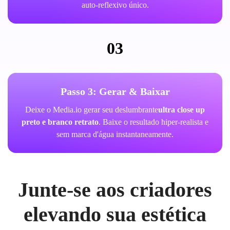
auto-reflexivo único.
03
Passo 3: Gerar & Baixar
Deixe o Media.io gerar seu deslumbrante
ultra close up
preto e branco retrato
. Baixe o resultado hiper-realista e
sem marca d'água instantaneamente.
Junte-se aos criadores
elevando sua estética