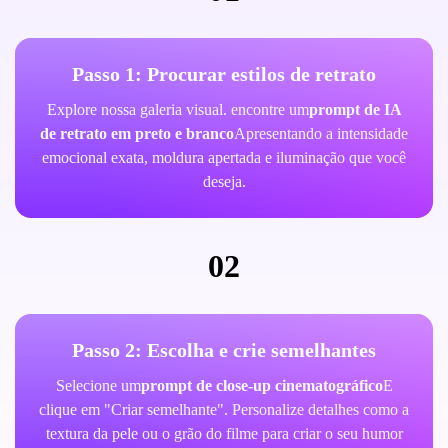
Passo 1: Procurar estilos de retrato
Explore nossa galeria visual. encontre um
prompt de IA
de retrato em preto e branco
Apresentando a intensidade
emocional exata, moldura apertada e iluminação que você
deseja.
02
Passo 2: Escolha e crie semelhantes
Selecione um
prompt de close-up cinematográfico
E
clique em "Criar semelhante". Personalize detalhes como a
textura da pele ou o grão do filme para criar o seu humor