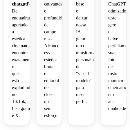
chatgpt
Fórmulas.
cativantes
base
ChatGPT
De
e
e
otimizado,
enquadramento
profundidade
deixar
teste,
apertado
de
nossa
gere
a
campo
IA
e
estética
raso.
gerar
baixe
cinematográfica,
Alcance
uma
perfeitamen
encontre
essa
transformação
sua
exatamente
estética
personalizada
foto
o
bruta
de
de
que
e
"visual
rosto
está
editorial
modelo"
monocromát
explodindo
de
para
cinematográ
no
close-
o seu
em
TikTok,
up
perfil.
alta
Instagram
sem
qualidade.
e X.
esforço.