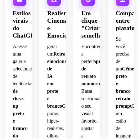
Estilos
Realismo
Um
Compati
virais
Cinematográfico
clique
entre
do
e
"Criar
platafo
ChatGPT
Emocional
semelhante"
Se
Acesse
gerar
Encontrei
você
uma
um
Retrato
a
precisa
galeria
emocional
perfeita
prompt
de
selecionada
de
de
um
Gêmeos
de
IA
retrato
preto
tendências
prompt
em
monocromático
?
e
de
preto
Basta
branco
close-
e
selecionar
retrato
up
branco
Com
o seu
prompt
Ou
preto
poros
visual
um
e
hiper-
favorito,
estilo
branco
realistas,
ajustar
de
do
olhos
a
imagem