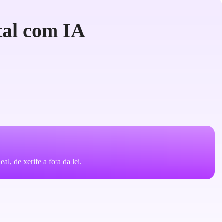
tal com IA
al, de xerife a fora da lei.