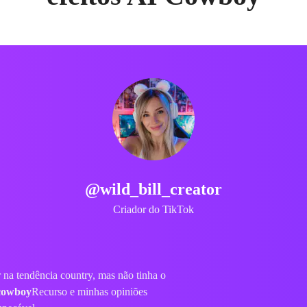
@Sarah_Cosplays
Cosplayer
dereços caros, eu usei o
cowboy outfit
m um cowboy online
Com detalhes