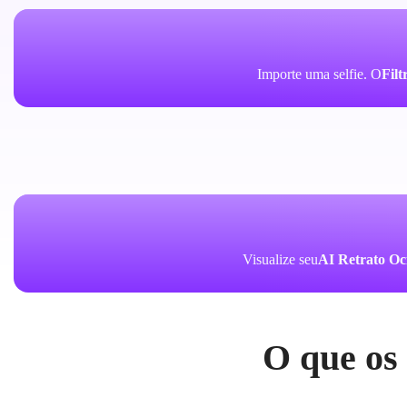
Importe uma selfie. O
Filt
Visualize seu
AI Retrato Oc
O que os 