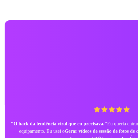
"Perfeito para planejamento de fantasias."
Antes de comprar a
AI
Para testar o olhar. me ajudou
Transformar minha foto e