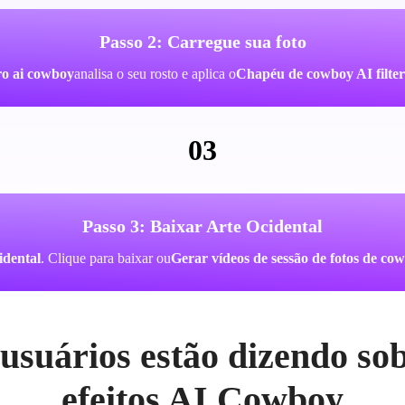
Passo 2: Carregue sua foto
ro ai cowboy
analisa o seu rosto e aplica o
Chapéu de cowboy AI filter
03
Passo 3: Baixar Arte Ocidental
idental
. Clique para baixar ou
Gerar vídeos de sessão de fotos de co
usuários estão dizendo so
efeitos AI Cowboy