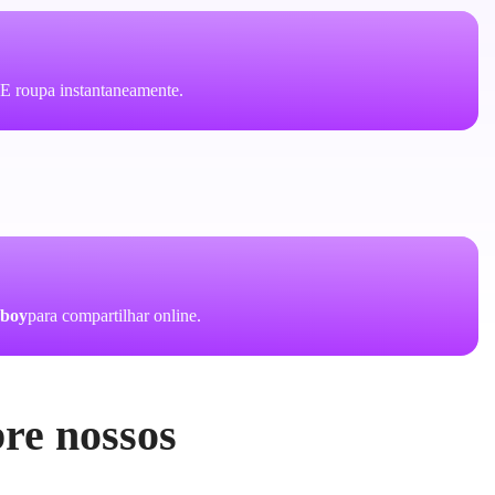
E roupa instantaneamente.
wboy
para compartilhar online.
bre nossos