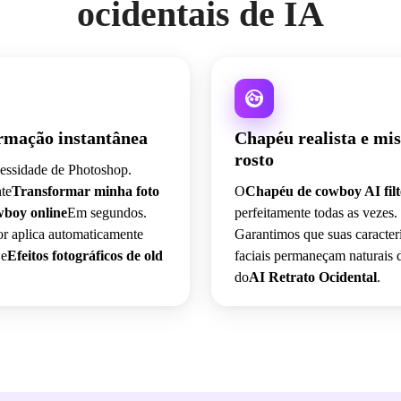
ocidentais de IA
rmação instantânea
Chapéu realista e mis
rosto
essidade de Photoshop.
te
Transformar minha foto
O
Chapéu de cowboy AI filt
boy online
Em segundos.
perfeitamente todas as vezes.
r aplica automaticamente
Garantimos que suas caracterí
 e
Efeitos fotográficos de old
faciais permaneçam naturais 
do
AI Retrato Ocidental
.