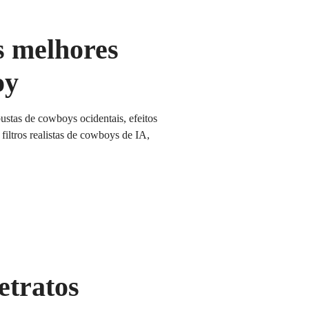
s melhores
oy
stas de cowboys ocidentais, efeitos
iltros realistas de cowboys de IA,
etratos