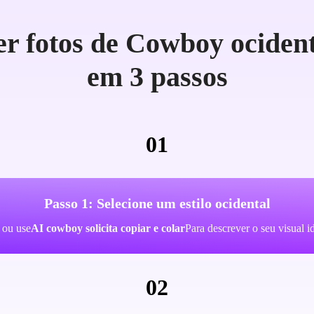
r fotos de Cowboy ociden
em 3 passos
01
Passo 1: Selecione um estilo ocidental
 ou use
AI cowboy solicita copiar e colar
Para descrever o seu visual ide
02