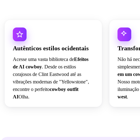
Autênticos estilos ocidentais
Transfo
Acesse uma vasta biblioteca de
Efeitos
Não há nec
de AI cowboy
. Desde os estilos
simplesmen
corajosos de Clint Eastwood até as
em um cow
vibrações modernas de "Yellowstone",
Nosso moto
encontre o perfeito
cowboy outfit
iluminação
AI
Olha.
west
.