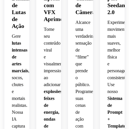
de
com
de
Seedanc
Lutas
VFX
Câmera
2.0
de
Aprimorado
Alcance
Experiment
Ação
Torne
uma
movimento
Gere
seu
verdadeira
mais
lutas
conteúdo
sensação
suaves,
intensas
viral
de
melhor
de
e
“filme”
física
artes
visualmente
que
e
marciais
,
impressionante
prende
personagen
socos,
ao
o
consistentes
chutes
adicionar
público.
Use
e
explosões,
Programe
nosso
mortais
feixes
suas
Sistema
realistas.
de
cenas
de
Nossa
energia,
de
Prompt
IA
ondas
ação
+
captura
de
com
Template