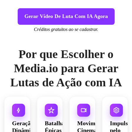
Gerar Vídeo De Luta Com IA Agora
Créditos gratuitos ao se cadastrar.
Por que Escolher o
Media.io para Gerar
Lutas de Ação com IA
Geração
Batalhas
Movimento
Impulsi
Dinâmica
Épicas
Cinematográfico
pelo