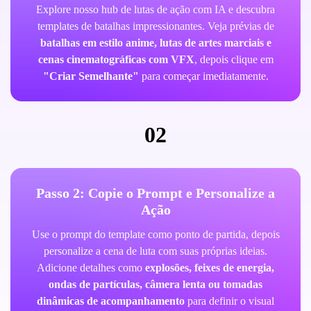
Explore nosso hub de lutas de ação com IA e descubra
templates de batalhas impressionantes. Veja prévias de
batalhas em estilo anime, lutas de artes marciais e
cenas cinematográficas com VFX
, depois clique em
"Criar Semelhante"
para começar imediatamente.
02
Passo 2: Copie o Prompt e Personalize a
Ação
Use o prompt do template como ponto de partida, depois
personalize a cena de luta com suas próprias ideias.
Adicione detalhes como
explosões, feixes de energia,
ondas de partículas, câmera lenta ou tomadas
dinâmicas de acompanhamento
para definir o visual