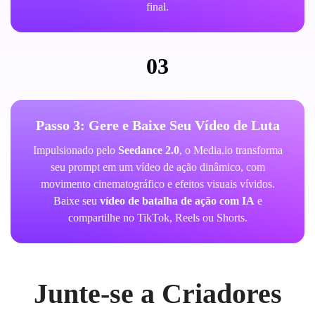
final.
03
Passo 3: Gere e Baixe Seu Vídeo de Luta
Impulsionado pelo
Seedance 2.0
, o Media.io transforma
seu prompt em um vídeo de ação dinâmico, com
movimento cinematográfico e efeitos visuais vívidos.
Baixe seu
vídeo de batalha de ação com IA
e
compartilhe no TikTok, Reels ou Shorts.
Junte-se a Criadores