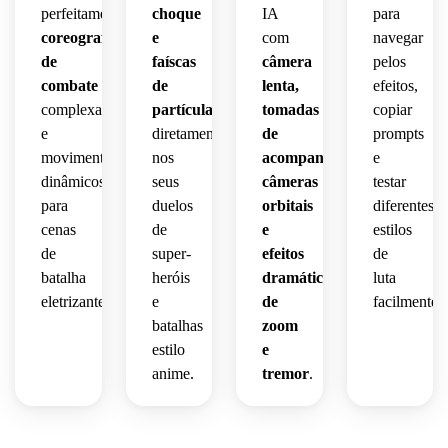
perfeitamente
choque
IA
para
coreografia
e
com
navegar
de
faíscas
câmera
pelos
combate
de
lenta,
efeitos,
complexa
partículas
tomadas
copiar
e
diretamente
de
prompts
movimentos
nos
acompanhamento,
e
dinâmicos
seus
câmeras
testar
para
duelos
orbitais
diferentes
cenas
de
e
estilos
de
super-
efeitos
de
batalha
heróis
dramáticos
luta
eletrizantes.
e
de
facilmente.
batalhas
zoom
estilo
e
anime.
tremor
.