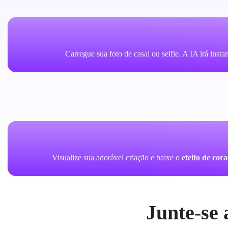
Carregue sua foto de casal ou selfie. A IA irá ins
Visualize sua adorável criação e baixe o
efeito de cor
Junte-se 