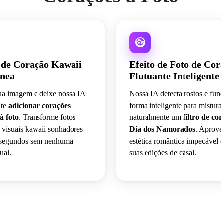
a de Coração Kawaii
Efeito de Foto de Co
ânea
Flutuante Inteligente
ua imagem e deixe nossa IA
Nossa IA detecta rostos e fu
nte
adicionar corações
forma inteligente para mistura
à foto
. Transforme fotos
naturalmente um
filtro de c
visuais kawaii sonhadores
Dia dos Namorados
. Aprov
 segundos sem nenhuma
estética romântica impecável
ual.
suas edições de casal.