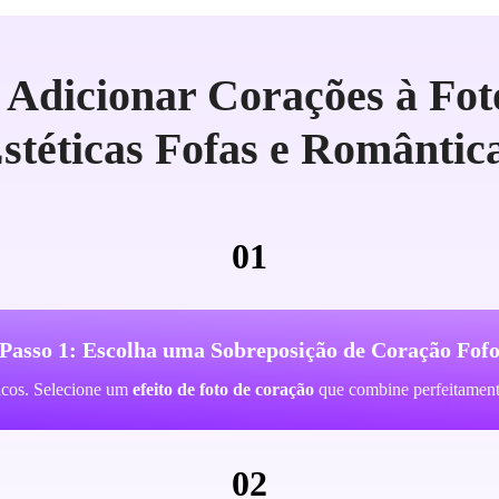
Adicionar Corações à Fot
stéticas Fofas e Romântic
01
Passo 1: Escolha uma Sobreposição de Coração Fof
icos. Selecione um
efeito de foto de coração
que combine perfeitament
02