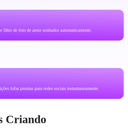
de filtro de foto de amor sonhador automaticamente.
ções fofas prontas para redes sociais instantaneamente.
os Criando