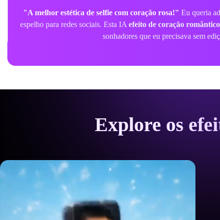
"Perfeito para nossas edições de Dia dos Namorados!"
Us
flutuante
para incrementar nossas fotos de aniversário. A sobr
natural, criando uma edição estética linda
Explore os efe