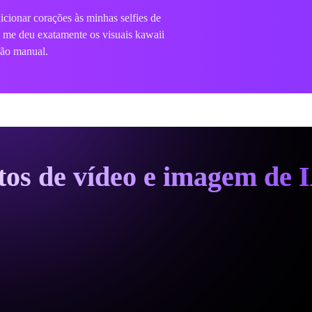
amos o
efeito de foto de coração
eposição de coração fofo parece tão
mente romântica.
itos de vídeo e imagem de 