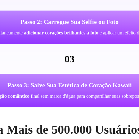
Passo 2: Carregue Sua Selfie ou Foto
tantaneamente
adicionar corações brilhantes à foto
e aplicar um efeito 
03
Passo 3: Salve Sua Estética de Coração Kawaii
ação romântico
final sem marca d'água para compartilhar suas sobreposi
a Mais de 500.000 Usuári