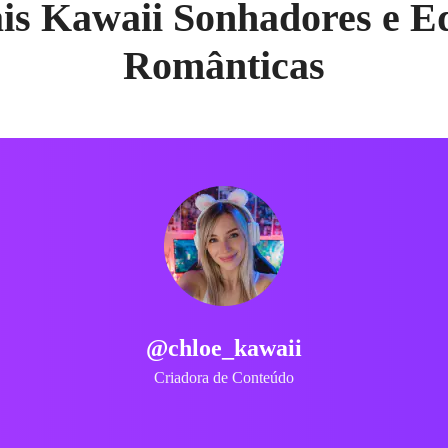
is Kawaii Sonhadores e E
Românticas
@sarah_and_jake
Vloggers de Casal