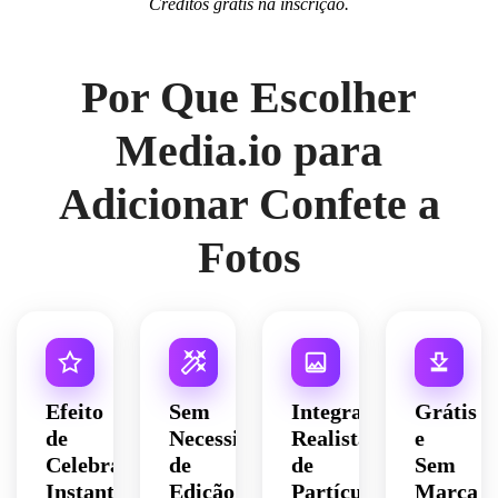
Créditos grátis na inscrição.
Por Que Escolher
Media.io para
Adicionar Confete a
Fotos
Efeito
Sem
Integração
Grátis
de
Necessidade
Realista
e
Celebração
de
de
Sem
Instantâneo
Edição
Partículas
Marca