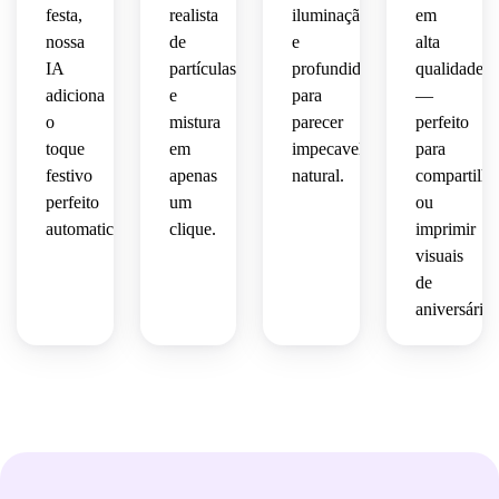
festa,
realista
iluminação
em
nossa
de
e
alta
IA
partículas
profundidade
qualidade
adiciona
e
para
—
o
mistura
parecer
perfeito
toque
em
impecavelmente
para
festivo
apenas
natural.
compartilha
perfeito
um
ou
automaticamente.
clique.
imprimir
visuais
de
aniversário.