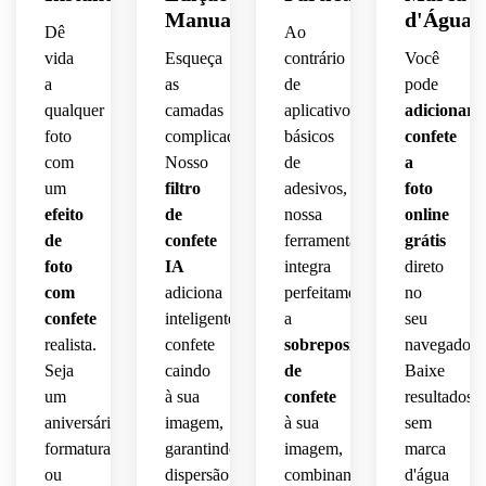
Manual
d'Água
Dê
Ao
vida
Esqueça
contrário
Você
a
as
de
pode
qualquer
camadas
aplicativos
adicionar
foto
complicadas.
básicos
confete
com
Nosso
de
a
um
filtro
adesivos,
foto
efeito
de
nossa
online
de
confete
ferramenta
grátis
foto
IA
integra
direto
com
adiciona
perfeitamente
no
confete
inteligentemente
a
seu
realista.
confete
sobreposição
navegador.
Seja
caindo
de
Baixe
um
à sua
confete
resultados
aniversário,
imagem,
à sua
sem
formatura
garantindo
imagem,
marca
ou
dispersão
combinando
d'água