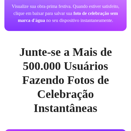
Visualize sua obra-prima festiva. Quando estiver satisfeito,
clique em baixar para salvar sua
foto de celebração sem
marca d'água
no seu dispositivo instantaneamente.
Junte-se a Mais de
500.000 Usuários
Fazendo Fotos de
Celebração
Instantâneas