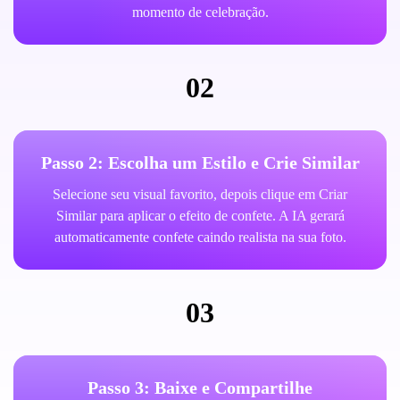
momento de celebração.
02
Passo 2: Escolha um Estilo e Crie Similar
Selecione seu visual favorito, depois clique em Criar
Similar para aplicar o efeito de confete. A IA gerará
automaticamente confete caindo realista na sua foto.
03
Passo 3: Baixe e Compartilhe