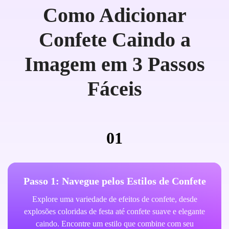
Como Adicionar
Confete Caindo a
Imagem em 3 Passos
Fáceis
01
Passo 1: Navegue pelos Estilos de Confete
Explore uma variedade de efeitos de confete, desde
explosões coloridas de festa até confete suave e elegante
caindo. Encontre um estilo que combine com seu