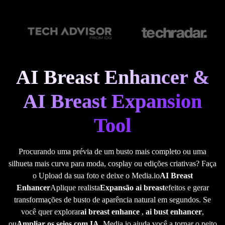
AI Breast Enhancer &
AI Breast Expansion
Tool
Procurando uma prévia de um busto mais completo ou uma
silhueta mais curva para moda, cosplay ou edições criativas? Faça
o Upload da sua foto e deixe o Media.io
AI Breast
Enhancer
Aplique realista
Expansão ai breast
efeitos e gerar
transformações de busto de aparência natural em segundos. Se
você quer explorar
ai breast enhance
,
ai bust enhancer
,
ou
Ampliar os seios com IA
, Media.io ajuda você a tornar o peito