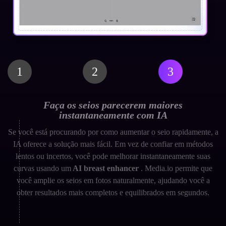
1
2
3
Faça os seios parecerem maiores
instantaneamente com IA
Se você está procurando por como aumentar o seio rapidamente, a
IA oferece a solução mais fácil. Em vez de confiar em métodos
lentos ou incertos, você pode melhorar instantaneamente suas
curvas usando um
AI breast enhancer
. Media.io permite que
você amplie os seios em fotos naturalmente, ajudando você a
obter resultados mais completos e equilibrados em segundos.