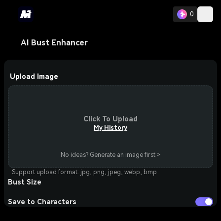
0
AI Bust Enhancer
Upload Image
Click To Upload
My History
No ideas? Generate an image first >
Support upload format: jpg, png, jpeg, webp, bmp
Bust Size
Save to Characters