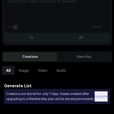
@
0/5000
5s
2K
Creations
Ideas Hub
All
Image
Video
Audio
Generate List
Creations are stored for only 7 days. Assets created after
Upgrade
upgrading to a Membership plan will be stored permanently.