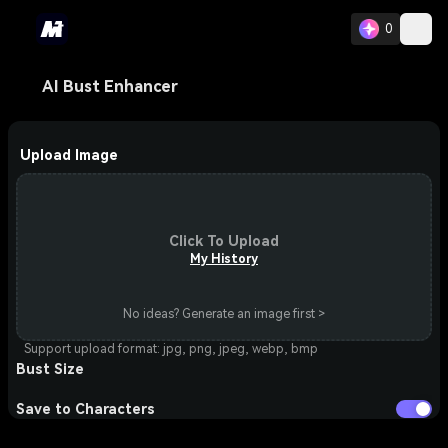
0
AI Bust Enhancer
Upload Image
Click To Upload
My History
No ideas? Generate an image first >
Support upload format: jpg, png, jpeg, webp, bmp
Bust Size
Save to Characters