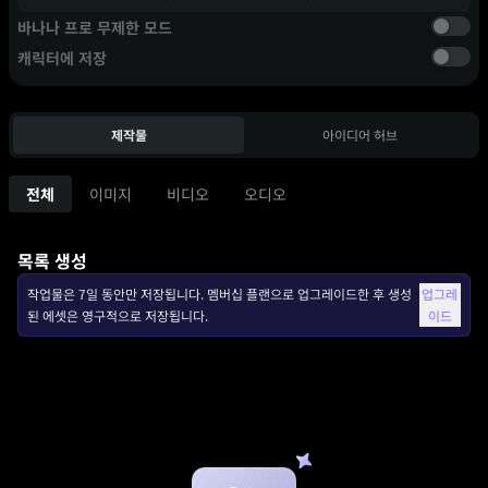
바나나 프로 무제한 모드
캐릭터에 저장
제작물
아이디어 허브
전체
이미지
비디오
오디오
목록 생성
작업물은 7일 동안만 저장됩니다. 멤버십 플랜으로 업그레이드한 후 생성
업그레
된 에셋은 영구적으로 저장됩니다.
이드