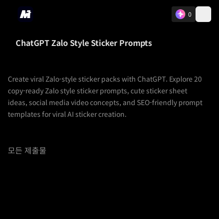
```html
0
ChatGPT Zalo Style Sticker Prompts
Create viral Zalo-style sticker packs with ChatGPT. Explore 20
copy-ready Zalo style sticker prompts, cute sticker sheet
ideas, social media video concepts, and SEO-friendly prompt
templates for viral AI sticker creation.
모든 제출물