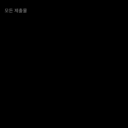
모든 제출물