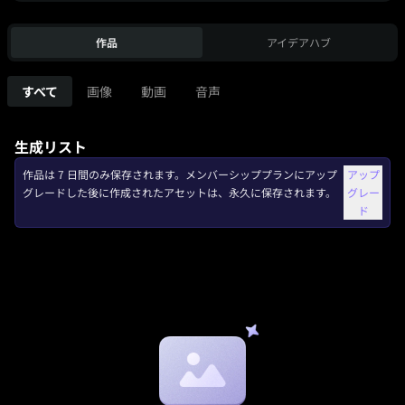
作品
アイデアハブ
すべて
画像
動画
音声
生成リスト
作品は 7 日間のみ保存されます。メンバーシッププランにアップ
アップ
グレードした後に作成されたアセットは、永久に保存されます。
グレー
ド