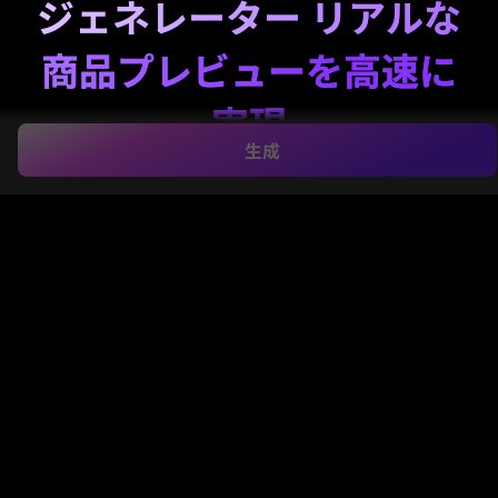
ジェネレーター リアルな
商品プレビューを高速に
実現
生成
ロゴ、スケッチ、アートワーク、またはアパレルの写
真を数秒で洗練された t シャツのモックアップに変え
ます。ブラウザで、e コマース、オンデマンド印刷、
広告、ソーシャル投稿の AI を使用して、フロント、
バック、フラット レイ、オン モデル シャツのプレビ
ューを作成できます。