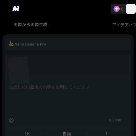
0
アイデアハ
画像から画像生成
Nano Banana Pro
@
0/2000
1K
自動
1