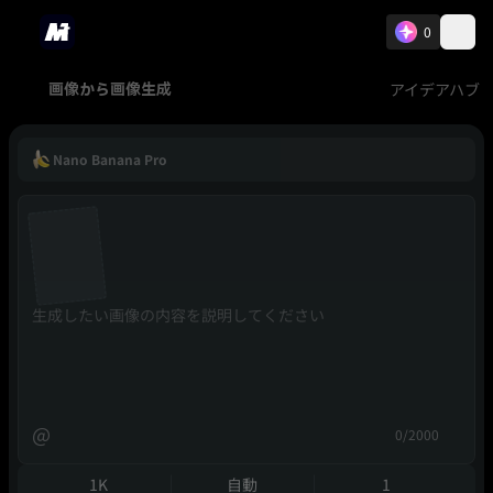
0
アイデアハブ
画像から画像生成
Nano Banana Pro
@
0/2000
1K
自動
1