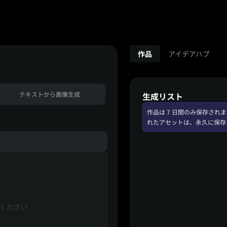
作品
アイデアハブ
テキストから画像生成
生成リスト
作品は 7 日間のみ保存さ
れたアセットは、永久に保存