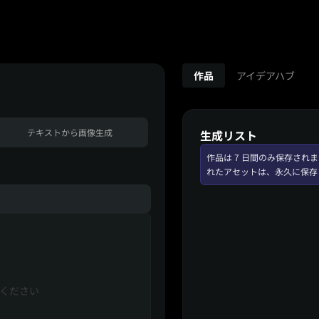
作品
アイデアハブ
テキストから画像生成
生成リスト
作品は 7 日間のみ保存さ
れたアセットは、永久に保存