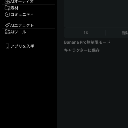
AIオーディオ
素材
コミュニティ
AIエフェクト
AIツール
1K
自
Banana Pro無制限モード
アプリを入手
キャラクターに保存