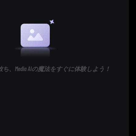
ち、Media AIの魔法をすぐに体験しよう！