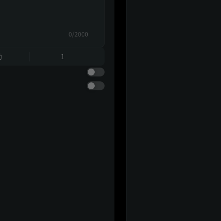
0/2000
動
1