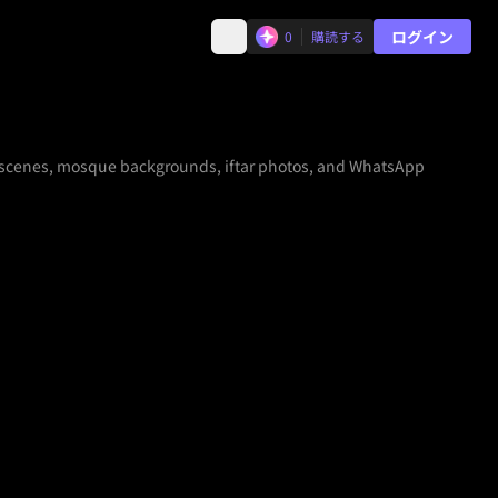
ログイン
0
購読する
 scenes, mosque backgrounds, iftar photos, and WhatsApp