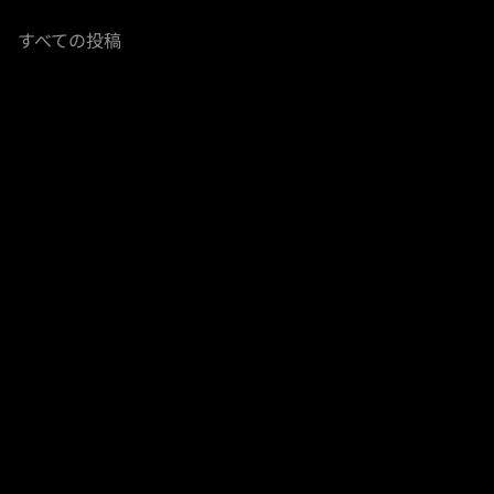
すべての投稿