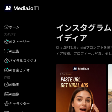
インスタグラム
ホーム
イディア
スタジオ
AIストーリー
ChatGPTとGeminiプロン
AI広告
ィア投稿、プロフィール写真、そし
バイラルスタジオ
AI音楽ビデオ
作成
AI動画
AI画像
キャラクター