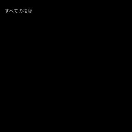
すべての投稿