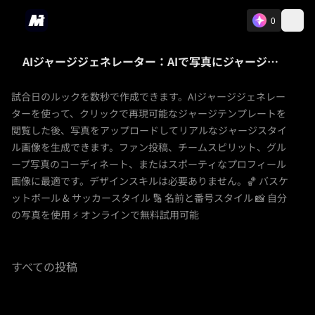
0
AIジャージジェネレーター：AIで写真にジャージを試着
試合日のルックを数秒で作成できます。AIジャージジェネレー
ターを使って、クリックで再現可能なジャージテンプレートを
閲覧した後、写真をアップロードしてリアルなジャージスタイ
ル画像を生成できます。ファン投稿、チームスピリット、グル
ープ写真のコーディネート、またはスポーティなプロフィール
画像に最適です。デザインスキルは必要ありません。🏀 バスケ
ットボール & サッカースタイル 🔢 名前と番号スタイル 📸 自分
の写真を使用 ⚡ オンラインで無料試用可能
すべての投稿