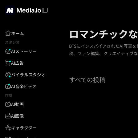
ロマンチックな
ホーム
スタジオ
BTSにインスパイアされたAI写
AIストーリー
稿、ファン編集、クリエイティブな
AI広告
バイラルスタジオ
すべての投稿
AI音楽ビデオ
作成
AI動画
AI画像
キャラクター