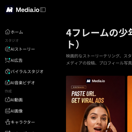
4フレームの少
ホーム
ト）
スタジオ
AIストーリー
映画的なストーリーテリング、スタ
AI広告
メディアの投稿、プロフィール写真
バイラルスタジオ
AI音楽ビデオ
作成
AI動画
AI画像
キャラクター