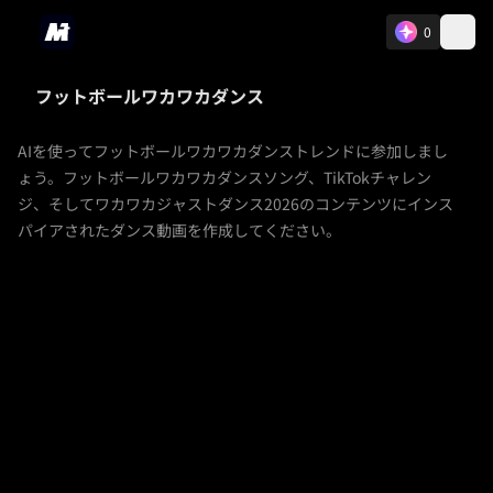
0
フットボールワカワカダンス
AIを使ってフットボールワカワカダンストレンドに参加しまし
ょう。フットボールワカワカダンスソング、TikTokチャレン
ジ、そしてワカワカジャストダンス2026のコンテンツにインス
パイアされたダンス動画を作成してください。