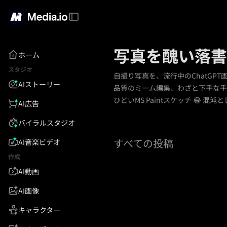
写真を醜い落書
ホーム
スタジオ
自撮り写真を、流行中のChatGP
AIストーリー
品質のミーム編集、わざと下手な手書
ひどいMS Paintスケッチ 😂 混
AI広告
バイラルスタジオ
すべての投稿
AI音楽ビデオ
作成
AI動画
AI画像
キャラクター