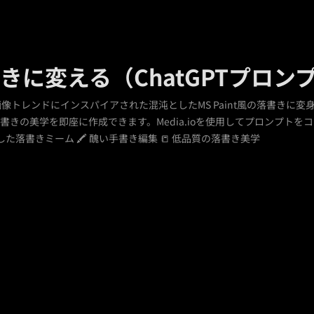
きに変える（ChatGPTプロ
T画像トレンドにインスパイアされた混沌としたMS Paint風の落書き
きの美学を即座に作成できます。Media.ioを使用してプロンプトを
沌とした落書きミーム 🖍 醜い手書き編集 📒 低品質の落書き美学