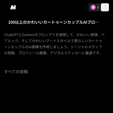
0
100以上のかわいいカートゥーンカップルAIプロンプト（無料のコピー＆ペーストプロンプト）
ChatGPTとGeminiのプロンプトを使用して、かわいい表情、ペ
アルック、そしてかわいいアートスタイルで愛らしいカートゥ
ーンカップルのAI画像を作成しましょう。ソーシャルメディア
の投稿、プロフィール画像、デジタルステッカーに最適です。
すべての投稿