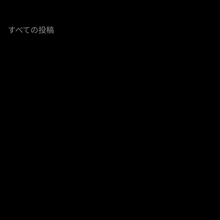
すべての投稿