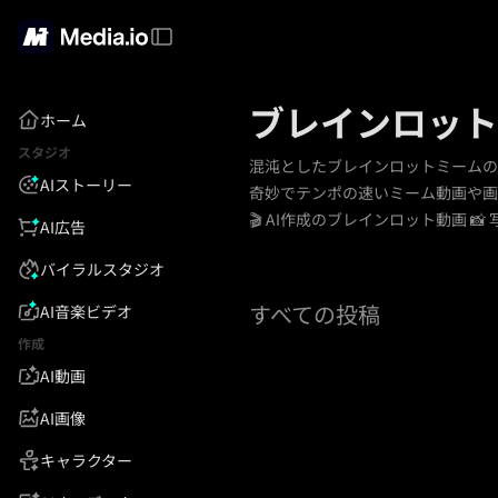
ブレインロット
ホーム
スタジオ
混沌としたブレインロットミームの
AIストーリー
奇妙でテンポの速いミーム動画や画像
🎬 AI作成のブレインロット動画 
AI広告
バイラルスタジオ
すべての投稿
AI音楽ビデオ
作成
AI動画
AI画像
キャラクター