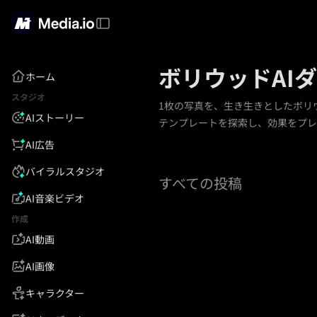
ボリウッドAI
ホーム
スタジオ
1枚の写真を、生き生きとしたボリ
AIストーリー
テンプレートを探索し、効果をプレビ
AI広告
バイラルスタジオ
すべての投稿
AI音楽ビデオ
作成
AI動画
AI画像
キャラクター