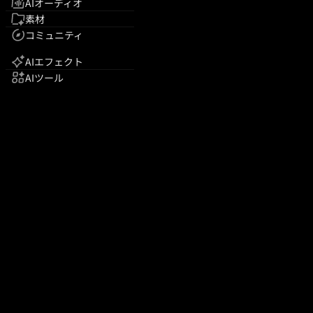
AIオーディオ
素材
コミュニティ
AIエフェクト
AIツール