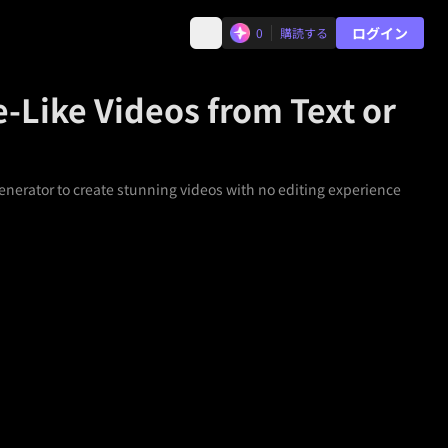
ログイン
0
購読する
-Like Videos from Text or
generator to create stunning videos with no editing experience