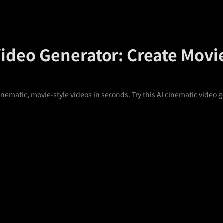
ideo Generator: Create Movie
inematic, movie-style videos in seconds. Try this AI cinematic video 