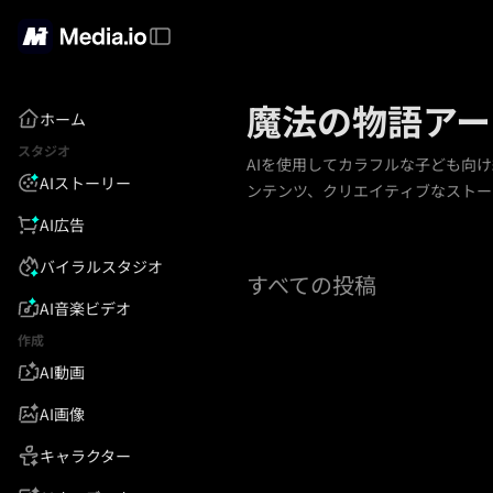
魔法の物語アー
ホーム
スタジオ
AIを使用してカラフルな子ども向
AIストーリー
ンテンツ、クリエイティブなストー
AI広告
バイラルスタジオ
すべての投稿
AI音楽ビデオ
作成
AI動画
AI画像
キャラクター