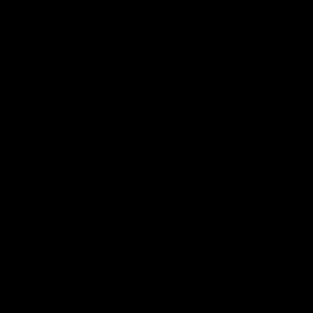
ま
す。
3つの簡単なステップ
で AI アニメ鏡自撮りを
作成する方法
01