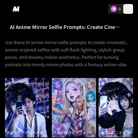
0
AI Anime Mirror Selfie Prompts: Create Cinematic Anime-Inspired Selfies Online
Use these AI anime mirror selfie prompts to create cinematic,
anime-inspired selfies with soft flash lighting, stylish group
poses, and dreamy indoor aesthetics. Perfect for turning
portraits into trendy mirror photos with a fantasy anime vibe.
アニメポートレート自撮り
アニメ融合セルフィー
リアルアニメミラー