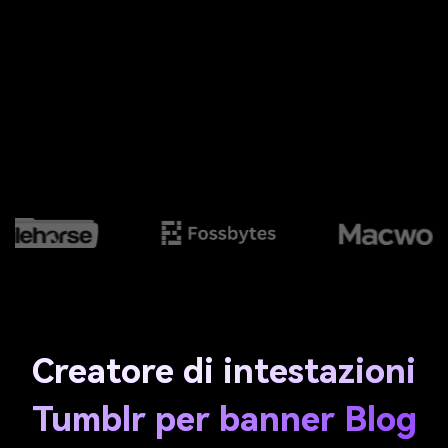
Creatore di intestazioni
Tumblr per banner Blog