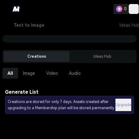
0
Text to Image
Ideas Hu
Creations
Ideas Hub
All
Image
Video
Audio
Generate List
Creations are stored for only 7 days. Assets created after
Upgrade
upgrading to a Membership plan will be stored permanently.