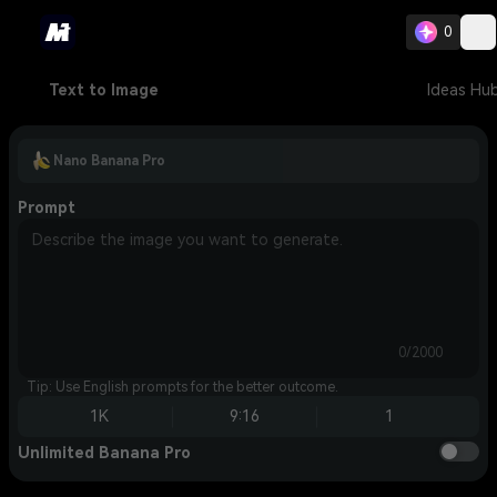
0
Text to Image
Ideas Hu
Nano Banana Pro
Prompt
0/2000
Tip: Use English prompts for the better outcome.
1K
9:16
1
Unlimited Banana Pro