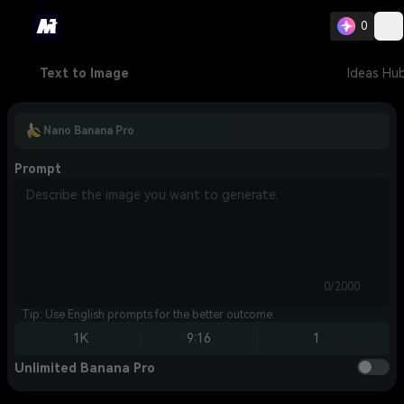
0
Text to Image
Ideas Hu
Nano Banana Pro
Prompt
0/2000
Tip: Use English prompts for the better outcome.
1K
9:16
1
Unlimited Banana Pro