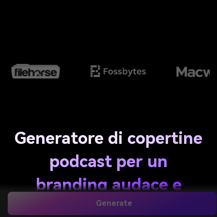
Generatore di copertine
podcast per un
branding audace e
cliccabile
Generate