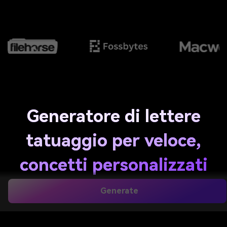
Generatore di lettere
tatuaggio per veloce,
concetti personalizzati
di lettere tatuaggio
Generate
Crea nomi, virgolette, iniziali e date come immagini in
stile tatuaggio in pochi secondi con