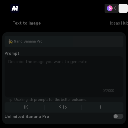
0
Text to Image
Ideas Hu
Nano Banana Pro
Prompt
0/2000
Tip: Use English prompts for the better outcome.
1K
9:16
1
Unlimited Banana Pro