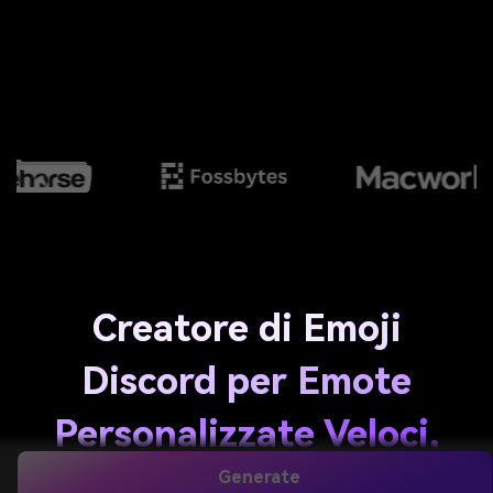
Creatore di Emoji
Discord per Emote
Personalizzate Veloci,
Chiare e per il Server
Generate