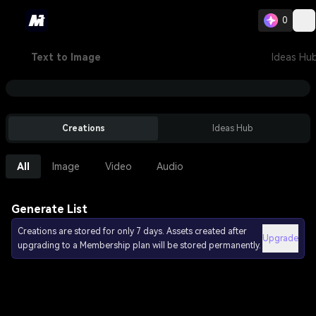
0
Text to Image
Ideas Hu
Creations
Ideas Hub
All
Image
Video
Audio
Generate List
Creations are stored for only 7 days. Assets created after
Upgrade
upgrading to a Membership plan will be stored permanently.