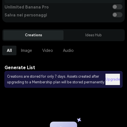
Unlimited Banana Pro
Salva nei personaggi
Creations
Ideas Hub
All
Image
Video
Audio
Generate List
Creations are stored for only 7 days. Assets created after
Upgrade
upgrading to a Membership plan will be stored permanently.