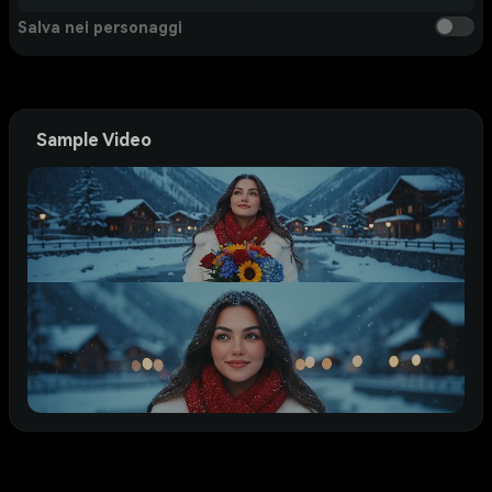
Salva nei personaggi
Sample Video